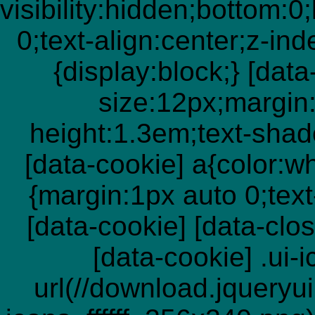
visibility:hidden;bot
0;text-align:center;z-in
{display:block;} [data
size:12px;margin:
height:1.3em;text-shad
[data-cookie] a{color:wh
{margin:1px auto 0;text
[data-cookie] [data-clos
[data-cookie] .ui
url(//download.jqueryu