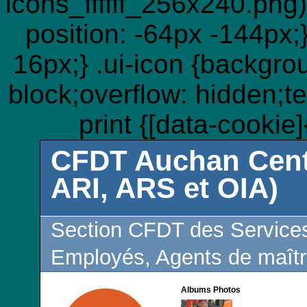
icons_ffffff_256x240.png)
position: -64px -144px;}
16px;} .ui-icon {backgro
block;overflow: hidden;t
print {[data-cookie
CFDT Auchan Cent
ARI, ARS et OIA)
Section CFDT des Services
Employés, Agents de maîtr
Albums Photos