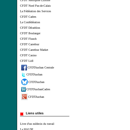
CFDT Métropole Lilloise
CFDT Nord Pas-de-Calais
La Fédération des Services
CFDT Cadres
La Confédération
CFDT Décathlon
CFDT Boulanger
CFDT Flunch
CFDT Carrefour
CFDT Carrefour Market
CFDT Casino
CFDT Lidl
CFDTAuchan Centrale
CFDTAuchan
CFDTAuchan
CFDTAuchanCadres
CFDTAuchan
Liens utiles
Livre d'un médecin du travail
La HALDE