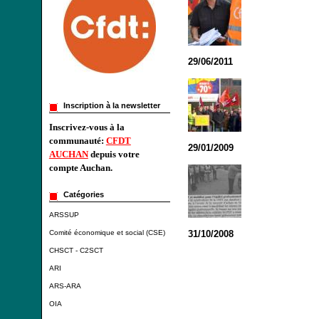
29/06/2011
Inscription à la newsletter
Inscrivez-vous à la
communauté:
CFDT
29/01/2009
AUCHAN
depuis votre
compte Auchan.
Catégories
ARSSUP
Comité économique et social (CSE)
31/10/2008
CHSCT - C2SCT
ARI
ARS-ARA
OIA