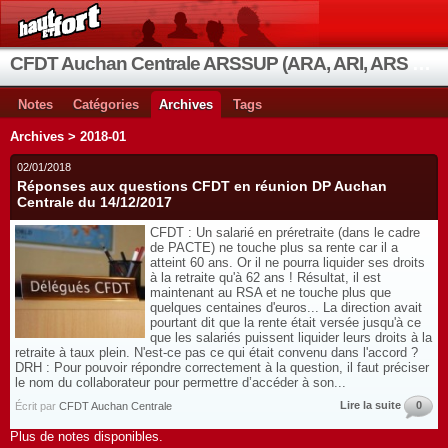
CFDT Auchan Centrale ARSSUP (ARA, ARI, ARS et OIA)
Notes
Catégories
Archives
Tags
Archives > 2018-01
02/01/2018
Réponses aux questions CFDT en réunion DP Auchan
Centrale du 14/12/2017
CFDT : Un salarié en préretraite (dans le cadre
de PACTE) ne touche plus sa rente car il a
atteint 60 ans. Or il ne pourra liquider ses droits
à la retraite qu'à 62 ans ! Résultat, il est
maintenant au RSA et ne touche plus que
quelques centaines d'euros... La direction avait
pourtant dit que la rente était versée jusqu'à ce
que les salariés puissent liquider leurs droits à la
retraite à taux plein. N'est-ce pas ce qui était convenu dans l'accord ?
DRH : Pour pouvoir répondre correctement à la question, il faut préciser
le nom du collaborateur pour permettre d’accéder à son...
Lire la suite
0
Écrit par
CFDT Auchan Centrale
Plus de notes disponibles.