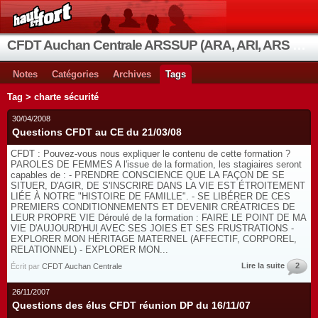
CFDT Auchan Centrale ARSSUP (ARA, ARI, ARS et OIA)
Notes
Catégories
Archives
Tags
Tag > charte sécurité
30/04/2008
Questions CFDT au CE du 21/03/08
CFDT : Pouvez-vous nous expliquer le contenu de cette formation ?
PAROLES DE FEMMES A l'issue de la formation, les stagiaires seront
capables de : - PRENDRE CONSCIENCE QUE LA FAÇON DE SE
SITUER, D'AGIR, DE S'INSCRIRE DANS LA VIE EST ÉTROITEMENT
LIÉE À NOTRE "HISTOIRE DE FAMILLE". - SE LIBÉRER DE CES
PREMIERS CONDITIONNEMENTS ET DEVENIR CRÉATRICES DE
LEUR PROPRE VIE Déroulé de la formation : FAIRE LE POINT DE MA
VIE D'AUJOURD'HUI AVEC SES JOIES ET SES FRUSTRATIONS -
EXPLORER MON HÉRITAGE MATERNEL (AFFECTIF, CORPOREL,
RELATIONNEL) - EXPLORER MON...
Lire la suite
2
Écrit par
CFDT Auchan Centrale
26/11/2007
Questions des élus CFDT réunion DP du 16/11/07