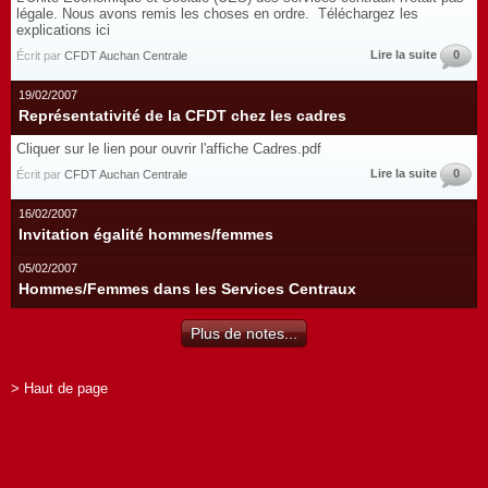
légale. Nous avons remis les choses en ordre. Téléchargez les
explications ici
Lire la suite
0
Écrit par
CFDT Auchan Centrale
19/02/2007
Représentativité de la CFDT chez les cadres
Cliquer sur le lien pour ouvrir l'affiche Cadres.pdf
Lire la suite
0
Écrit par
CFDT Auchan Centrale
16/02/2007
Invitation égalité hommes/femmes
05/02/2007
Hommes/Femmes dans les Services Centraux
Plus de notes...
> Haut de page