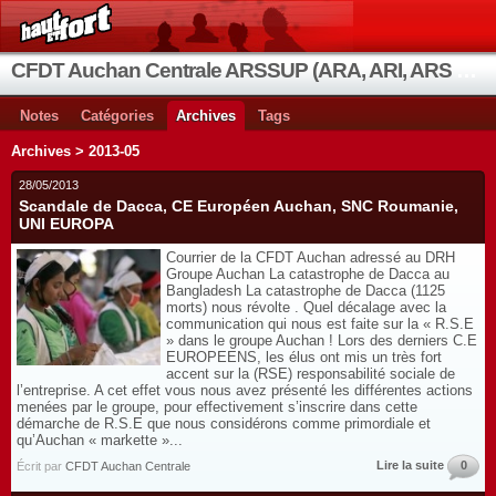
CFDT Auchan Centrale ARSSUP (ARA, ARI, ARS et OIA)
Notes
Catégories
Archives
Tags
Archives > 2013-05
28/05/2013
Scandale de Dacca, CE Européen Auchan, SNC Roumanie,
UNI EUROPA
Courrier de la CFDT Auchan adressé au DRH
Groupe Auchan La catastrophe de Dacca au
Bangladesh La catastrophe de Dacca (1125
morts) nous révolte . Quel décalage avec la
communication qui nous est faite sur la « R.S.E
» dans le groupe Auchan ! Lors des derniers C.E
EUROPEENS, les élus ont mis un très fort
accent sur la (RSE) responsabilité sociale de
l’entreprise. A cet effet vous nous avez présenté les différentes actions
menées par le groupe, pour effectivement s’inscrire dans cette
démarche de R.S.E que nous considérons comme primordiale et
qu’Auchan « markette »...
Lire la suite
0
Écrit par
CFDT Auchan Centrale