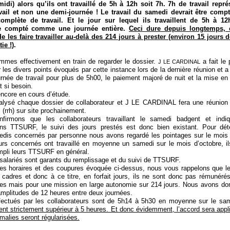
midi) alors qu’ils ont travaillé de 5h à 12h soit 7h. 7h de travail repr
vail et non une demi-journée ! Le travail du samedi devrait être com
mplète de travail. Et le jour sur lequel ils travaillent de 5h à 12h
re compté comme une journée entière.
Ceci dure depuis longtemps, 
 les faire travailler au-delà des 214 jours à prester (environ 15 jours d
ie !)
.
mes effectivement en train de regarder le dossier.
a fait le
J LE CARDINAL
les divers points évoqués par cette instance lors de la dernière réunion et a
urnée de travail pour plus de 5h00, le paiement majoré de nuit et la mise en
t si besoin.
encore en cours d’étude.
lysé chaque dossier de collaborateur et J LE CARDINAL fera une réunio
rrh) sur site prochainement.
irmons que les collaborateurs travaillant le samedi badgent et indiq
dans TTSURF, le suivi des jours prestés est donc bien existant. Pour dét
dis concernés par personne nous avons regardé les pointages sur le mois 
urs concernés ont travaillé en moyenne un samedi sur le mois d’octobre, il
mpli leurs TTSURF en général.
 salariés sont garants du remplissage et du suivi de TTSURF.
es horaires et des coupures évoquée ci-dessus, nous vous rappelons que le
cadres et donc à ce titre, en forfait jours, ils ne sont donc pas rémunéré
ées mais pour une mission en large autonomie sur 214 jours. Nous avons do
amplitudes de 12 heures entre deux journées.
ffectués par les collaborateurs sont de 5h14 à 5h30 en moyenne sur le sa
ent strictement supérieur à 5 heures. Et donc évidemment, l’accord sera appli
malies seront régularisées.