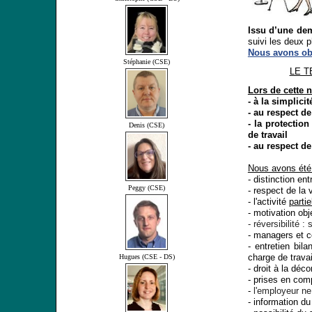
Issu d’une dem
suivi les deux 
Nous avons obt
Stéphanie (CSE)
LE T
Lors de cette 
- à la simplicit
- au respect de
- la protectio
Denis (CSE)
de travail
- au respect de
Nous avons été 
- distinction en
Peggy (CSE)
- respect de la 
- l'activité
partie
-
motivation obje
- réversibilité 
- managers et c
- entretien bil
charge de travai
Hugues (CSE - DS)
-
droit à la déc
-
prises en comp
-
l'employeur ne
- information du