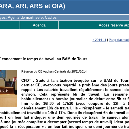
RA, ARI, ARS et OIA)
és, Agents de maîtrise et Cadres
Agenda
Accès réservé au
« 2014-11
|
Page d'accuei
concernant le temps de travail au BAM de Tours
Réunion du CE Auchan Centrale du 28/11/2014
CFDT : Suite à la situation évoquée sur le BAM de Tour
dernier CE, avez-vous regardé le problème des jours prest
rappel : Les salariés travaillent régulièrement le samedi d
environ. Cela représente 6h de travail. En semaine 
habituellement un horaire journalier de début entre 5h et
finir entre 16h30 et 17h30 (avec coupure de 12h à 1
généralement 10h de travail. Ils « récupèrent » le samedi tra
abituellement travaillé de 14h à 17h. Donc ils récupèrent 6h de travail s
urf on leur fait indiquer une demi-journée de travail le samedi alo
à une journée complète à décompter (accord temps de travail). Idem po
 posé la « récupération » : on leur fait indiquer une demi-journée de tra