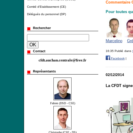
Commentaire CF
Comité d'Etablissement (CE)
Pour toutes qu
Délégués du personnel (DP)
Rechercher
Marcelino
Gré
16:35 Publié dans
Contact
Facebook
|
cfdt.auchan.centrale@free.fr
Représentants
02/12/2014
La CFDT signe 
Fabien (DSD - CSE)
Christophe (CSE - DS)