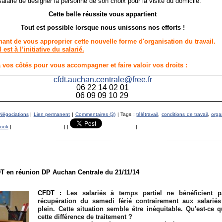
 salarié de désigner la personne de son choix pour la visite du domicile.
Cette belle réussite vous appartient
Tout est possible lorsque nous unissons nos efforts !
ant de vous approprier cette nouvelle forme d'organisation du travail.
l est à l’initiative du salarié.
 vos côtés pour vous accompagner et faire valoir vos droits :
cfdt.auchan.centrale@free.fr
06 22 14 02 01
06 09 09 10 29
Négociations
|
Lien permanent
|
Commentaires (3)
| Tags :
télétravail
,
conditions de travail
,
orga
ook
|
|
|
|
T en réunion DP Auchan Centrale du 21/11/14
CFDT :
Les salariés à temps partiel ne bénéficient 
récupération du samedi férié contrairement aux salarié
plein. Cette situation semble être inéquitable. Qu'est-ce qu
cette différence de traitement ?