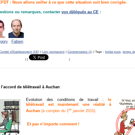
DT : Nous allons veiller à ce que cette situation soit bien corrigée.
estions ou remarques, contacter
vos délégués au CE
:
gory
Fabien
Comité d'Etablissement (CE)
|
Lien permanent
|
Commentaires (1)
| Tags :
forfait jours
,
temps de
|
|
|
l’accord de télétravail à Auchan
Evolution des conditions de travail :
le
télétravail est maintenant une réalité à
er
Auchan
(à compter du 1
janvier 2015)
Et pas n’importe comment !