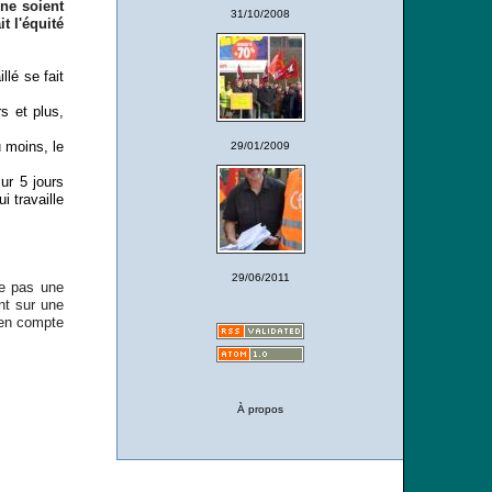
 ne soient
31/10/2008
t l'équité
llé se fait
rs et plus,
u moins, le
29/01/2009
ur 5 jours
i travaille
29/06/2011
te pas une
nt sur une
 en compte
À propos