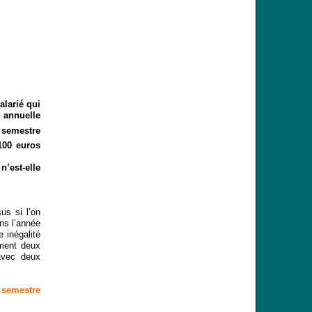
alarié qui
 annuelle
 semestre
100 euros
n’est-elle
us si l’on
ns l’année
 inégalité
emment deux
avec deux
d semestre