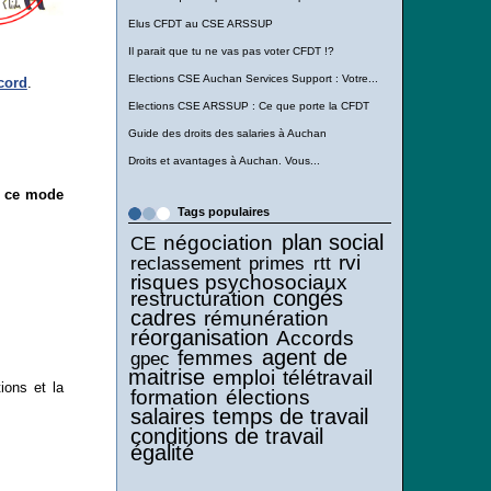
Elus CFDT au CSE ARSSUP
Il parait que tu ne vas pas voter CFDT !?
Elections CSE Auchan Services Support : Votre...
cord
.
Elections CSE ARSSUP : Ce que porte la CFDT
Guide des droits des salaries à Auchan
Droits et avantages à Auchan. Vous...
de ce mode
Tags populaires
plan social
négociation
CE
rvi
reclassement
primes
rtt
risques psychosociaux
congés
restructuration
cadres
rémunération
réorganisation
Accords
agent de
femmes
gpec
maitrise
emploi
télétravail
ions et la
formation
élections
salaires
temps de travail
conditions de travail
égalité