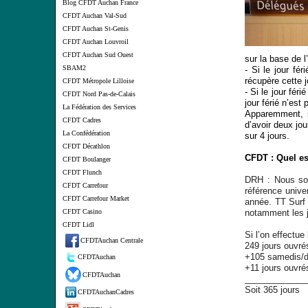
Blog CFDT Auchan France
CFDT Auchan Val-Sud
CFDT Auchan St-Genis
CFDT Auchan Louvroil
CFDT Auchan Sud Ouest
sur la base de l
SBAM2
- Si le jour fér
récupère cette 
CFDT Métropole Lilloise
- Si le jour fér
CFDT Nord Pas-de-Calais
jour férié n’est 
La Fédération des Services
Apparemment, il
CFDT Cadres
d’avoir deux jo
La Confédération
sur 4 jours.
CFDT Décathlon
CFDT : Quel es
CFDT Boulanger
CFDT Flunch
DRH : Nous som
CFDT Carrefour
référence univ
CFDT Carrefour Market
année. TT Surf 
CFDT Casino
notamment les j
CFDT Lidl
Si l’on effectue
CFDTAuchan Centrale
249 jours ouvré
+105 samedis/
CFDTAuchan
+11 jours ouvrés
CFDTAuchan
_____________
Soit 365 jours
CFDTAuchanCadres