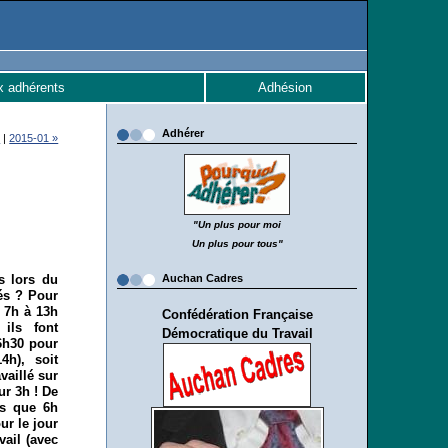
x adhérents
Adhésion
Adhérer
l
|
2015-01 »
"Un plus pour moi
Un plus pour tous"
s lors du
Auchan Cadres
és ? Pour
e 7h à 13h
Confédération Française
ils font
Démocratique du Travail
 6h30 pour
4h), soit
vaillé sur
ur 3h ! De
rs que 6h
ur le jour
vail (avec