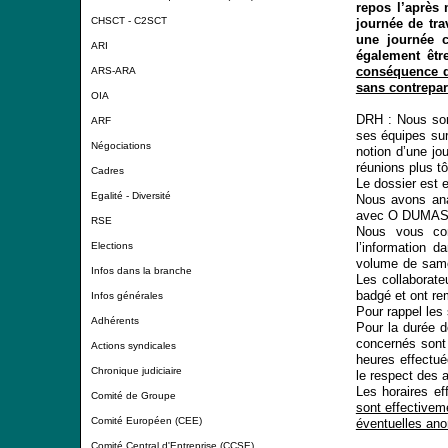
repos l’après 
CHSCT - C2SCT
journée de tra
une journée co
ARI
également êt
conséquence de
ARS-ARA
sans contrepart
OIA
DRH : Nous som
ARF
ses équipes sur 
Négociations
notion d’une jo
réunions plus tô
Cadres
Le dossier est 
Egalité - Diversité
Nous avons ana
avec O DUMAS (
RSE
Nous vous conf
l’information 
Elections
volume de same
Infos dans la branche
Les collaborate
badgé et ont re
Infos générales
Pour rappel les
Adhérents
Pour la durée d
concernés sont 
Actions syndicales
heures effectu
Chronique judiciaire
le respect des 
Les horaires e
Comité de Groupe
sont effectivem
Comité Européen (CEE)
éventuelles ano
Comité Central d'Entreprise (CCSE)