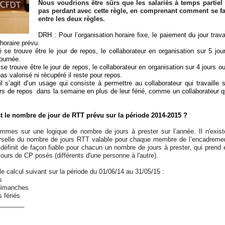
Nous voudrions être sûrs que les salariés à temps partiel
pas perdant avec cette règle, en comprenant comment se fai
entre les deux règles.
DRH : Pour l’organisation horaire fixe, le paiement du jour travai
’horaire prévu.
ié se trouve être le jour de repos, le collaborateur en organisation sur 5 jou
journée.
ié se trouve être le jour de repos, le collaborateur en organisation sur 4 jours o
pas valorisé ni récupéré il reste pour repos.
 s’agit d’un usage qui consiste à permettre au collaborateur qui travaille s
urs de repos dans la semaine en plus de leur férié, comme un collaborateur qu
t le nombre de jour de RTT prévu sur la période 2014-2015 ?
mes sur une logique de nombre de jours à prester sur l’année. Il n'exis
erselle du nombre de jours RTT valable pour chaque membre de l’encadreme
définit de façon fiable pour chacun un nombre de jours à prester, qui prend
ours de CP posés (différents d'une personne à l'autre).
 le calcul suivant sur la période du 01/06/14 au 31/05/15 :
s
dimanches
 fériés
_______