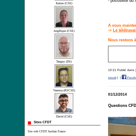
-
possibilité du
Karine (CSE)
A vous mainten
->
Le télétravai
Angélique (CSE)
Nous restons à
Tanguy (DS)
10:21 Publié dans
travail
|
|
Faceb
Vanessa (RSCSE)
01/12/2014
Questions CFD
David (CSE)
Sites CFDT
Site web CFDT Auchan France