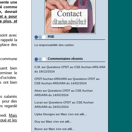
ésente une
pté comme
, devrait
et a pour
e plus, et
 point avec
RSE
 rappelé la
 place des
La responsabilité des cadres
n commune
Commentaires récents
C.M.
sur
Questions CFDT au CSE Auchan ARS-ARA
uent bien
du 18/12/2024
erminer le
d’octobre.
CFDT Auchan ARS/ARA
sur
Questions CFDT au
s ont bien
CSE Auchan ARS/ARA du 14/02/2024
Alves
sur
Questions CFDT au CSE Auchan
ARS/ARA du 14/02/2024
s salariés
s pour des
Lucas
sur
Questions CFDT au CSE Auchan
nc regardé
ARS/ARA du 24/01/2024
LIpka Georges
sur
Marc s'en est allé...
medi.
Mais
qué et les
Guy
sur
Marc s'en est allé...
Bruno
sur
Marc s'en est allé...