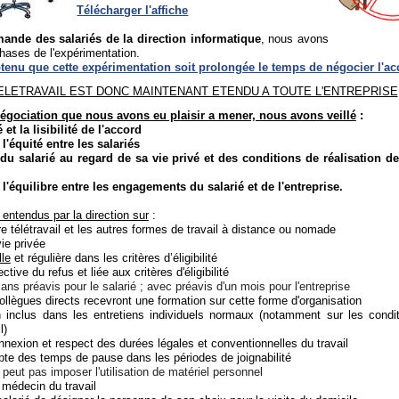
Télécharger l'affiche
ande des salariés de la direction informatique
, nous avons
phases de l'expérimentation.
enu que cette expérimentation soit prolongée le temps de négocier l'ac
ELETRAVAIL EST DONC MAINTENANT ETENDU A TOUTE L'ENTREPRISE
négociation que nous avons eu plaisir a mener, nous avons veillé
:
é et la lisibilité de l'accord
 l'équité entre les salariés
n du salarié au regard de sa vie privé et des conditions de réalisation 
 l'équilibre entre les engagements du salarié et de l'entreprise.
entendus par la direction sur
:
tre télétravail et les autres formes de travail à distance ou nomade
vie privée
lle
et régulière dans les critères d’éligibilité
ctive du refus et liée aux critères d'éligibilité
: sans préavis pour le salarié ; avec préavis d'un mois pour l'entreprise
ollègues directs recevront une formation sur cette forme d'organisation
an inclus dans les entretiens individuels normaux (notamment sur les condit
l)
onnexion et respect des durées légales et conventionnelles du travail
te des temps de pause dans les périodes de joignabilité
 peut pas imposer l'utilisation de matériel personnel
 médecin du travail