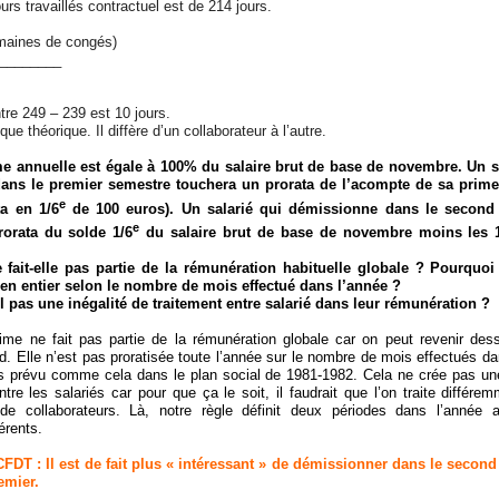
rs travaillés contractuel est de 214 jours.
emaines de congés)
________
tre 249 – 239 est 10 jours.
que théorique. Il diffère d’un collaborateur à l’autre.
e annuelle est égale à 100% du salaire brut de base de novembre. Un s
ans le premier semestre touchera un prorata de l’acompte de sa prime
e
ta en 1/6
de 100 euros). Un salarié qui démissionne dans le second
e
rorata du solde 1/6
du salaire brut de base de novembre moins les 
 fait-elle pas partie de la rémunération habituelle globale ? Pourquoi 
 en entier selon le nombre de mois effectué dans l’année ?
il pas une inégalité de traitement entre salarié dans leur rémunération ?
me ne fait pas partie de la rémunération globale car on peut revenir dess
d. Elle n’est pas proratisée toute l’année sur le nombre de mois effectués da
s prévu comme cela dans le plan social de 1981-1982. Cela ne crée pas une
ntre les salariés car pour que ça le soit, il faudrait que l’on traite différ
 collaborateurs. Là, notre règle définit deux périodes dans l’année 
érents.
DT : Il est de fait plus « intéressant » de démissionner dans le secon
emier.