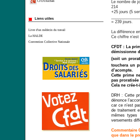
CFDTAuchan
Le nombre de jou
214
+25 jours (5 s
_____________
Liens utiles
= 239 jours.
Livre d'un médecin du travail
La différence en
La HALDE
Ce chiffre n’est 
Convention Collective Nationale
CFDT : La prim
démissionne d
(soit un prora
touchera un p
d’acompte.
Cette prime ne
pas proratisée
Cela ne crée-t-
DRH : Cette pri
dénonce l’accor
car ce n’est pa
de traitement e
mêmes types de
versements diff
Commentaire CF
que dans le pr