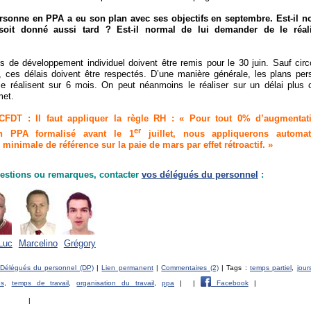
sonne en PPA a eu son plan avec ses objectifs en septembre. Est-il n
oit donné aussi tard ? Est-il normal de lui demander de le réal
 de développement individuel doivent être remis pour le 30 juin. Sauf cir
, ces délais doivent être respectés. D’une manière générale, les plans per
se réalisent sur 6 mois. On peut néanmoins le réaliser sur un délai plus c
met.
FDT : Il faut appliquer la règle RH : « Pour tout 0% d’augmentat
er
un PPA formalisé avant le 1
juillet, nous appliquerons automa
minimale de référence sur la paie de mars par effet rétroactif. »
estions ou remarques, contacter
vos délégués du personnel
:
Luc
Marcelino
Grégory
Délégués du personnel (DP)
|
Lien permanent
|
Commentaires (2)
| Tags :
temps partiel
,
jour
es
,
temps de travail
,
organisation du travail
,
ppa
|
|
Facebook
|
|