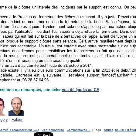
ème de la clôture unilatérale des incidents par le support est connu. On pe
cerne le Process de fermeture des fiches au support. Il y a juste l'envoi d'u
ur demandant de confirmer ou non la fermeture de la fiche. Sans réponse, la
t fermée après 3 jours. Evidemment cela ne s’applique pas aux fiches bloq
ées par l'utilisateur, ou dont l'utilisateur a déjà refusé la fermeture. Dans ce 
tilisateur qui est fait sur la base de 2 tentatives de rappel avant d'envoyer un m
st lorsque le support clôture sans relance. Cela arrive régulièrement depui
'est pas acceptable. Un travail est entamé avec notre prestataire sur ce suje
tions quotidiennes pour sensibiliser les techniciens au fait que des incide
e la résolution n'est pas opérationnelle ou effective, par le biais d’une mis
ié, d’un call coaching ou d’un coaching qualité.
mis en avant au comité technique du 21 octobre 2014.
lade existe. Il y a eu plusieurs communications sur la fin 2013 et le début 2
escalade. L’adresse est la suivante :
escalade_support_france@auchan.fr
o
léphonant au 03 28 37 64 96.
estions ou remarques, contacter
vos délégués au CE
:
gory
Fabien
Comité d'Etablissement (CE)
|
Lien permanent
|
Commentaires (0)
| Tags :
cadres
,
bourses d'étu