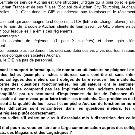
entrale de service Auchan est une structure juridique qui a pour objet le pa
Auchan France et de ses filiales (Société de Auchan City Tourcoing, Aucha
alles, ...). C'est donc le GIE qui adresse aux fournisseurs le règlemen
paiement qui accompagne le chèque ou la LCR (lettre de change relevée), c
es le nom de la société Auchan cliente du fournisseur. Le GIE prélève en par
 pour lesquelles il a émis ces règlements.
avantages :
on du nombre de règlement (1 pour X sociétés) et donc gain d'ém
ent
e compenser plus rapidement les créances détenues vis à vis des fournisseur
ne quelconque des sociétés Auchan.
n, le GIE n’a pas de personnel.
ant le support informatique, de nombreux utilisateurs se plaignent de 
 des fiches (exemple : fiches clôturées sans contrôle et sans info
. Les collègues des métiers sont obligés de faire ré-ouvrir les incident
ncerne des questions fonctionnelles, les utilisateurs ont le sentime
support ne comprend pas les implications des incidents remontés.
 amplifiée par un sentiment d'impuissance du fait de l'absence d'u
essible à leur niveau pour faire traiter ces incidents. Ces problèmes de 
isent à la qualité de leur travail et empêche Auchan de fonctionner no
es difficultés sont rencontrées dans les questions métiers, les
t réglées plutôt correctement.
nous dire s’il existe un circuit d'escalade mis à disposition des col
st-il et pourriez vous en faire une large communication auprès des collè
ats, des Magasins et des Logistiques ?