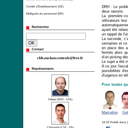
DRH :
Le probl
Comité d'Etablissement (CE)
deux raisons.
Délégués du personnel (DP)
La première con
utilisateurs le
automatiquemen
Rechercher
ayant été relanc
un rappel de l'u
La seconde, c’e
semaines et ce n
en place des ac
Contact
fermés alors qu
d’un picking déd
cfdt.auchan.centrale@free.fr
Le sujet a été 
A ce jour l'esca
Représentants
possibilités d'
d'urgence en té
Pour toutes qu
Fabien (DSD - CSE)
Marcelino
Gré
16:33 Publié dans
Christophe (CSE - DS)