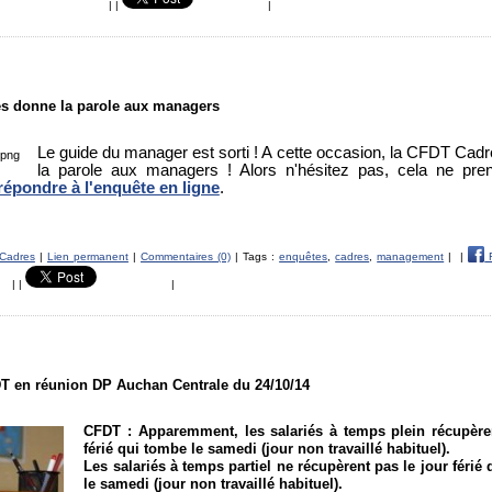
|
|
|
s donne la parole aux managers
Le guide du manager est sorti ! A cette occasion, la CFDT Cad
la parole aux managers ! Alors n'hésitez pas, cela ne pr
répondre à l'enquête en ligne
.
Cadres
|
Lien permanent
|
Commentaires (0)
| Tags :
enquêtes
,
cadres
,
management
|
|
F
|
|
|
T en réunion DP Auchan Centrale du 24/10/14
CFDT :
Apparemment, les salariés à temps plein récupèren
férié qui tombe le samedi (jour non travaillé habituel).
Les salariés à temps partiel ne récupèrent pas le jour férié
le samedi (jour non travaillé habituel).