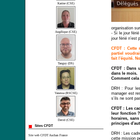
Karine (CSE)
organisation sur
Angélique (CSE)
-
Si le jour féri
jour férié n’est
CFDT : Cette 
partiel voudra
fait l'équité. 
Tanguy (DS)
CFDT : Dans un
dans le mois.
Comment cela pe
DRH : Pour les 
manager est res
Vanessa (RSCSE)
s’ils ne sont pa
CFDT : Les cadr
leur fonction 
horaires, sans
David (CSE)
principes d'au
Sites CFDT
DRH : Les cadres
Site web CFDT Auchan France
cette mission pe