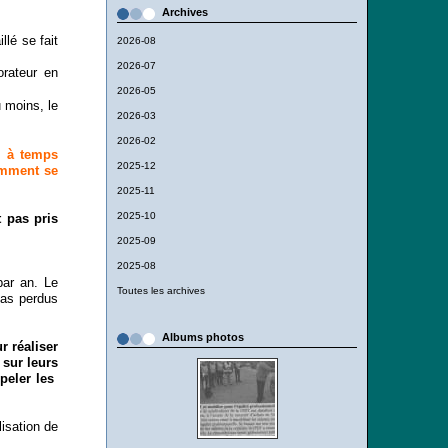
Archives
llé se fait
2026-08
2026-07
orateur en
2026-05
u moins, le
2026-03
2026-02
s à temps
2025-12
comment se
2025-11
2025-10
t pas pris
2025-09
2025-08
par an. Le
Toutes les archives
 pas perdus
Albums photos
r réaliser
sur leurs
ppeler les
lisation de