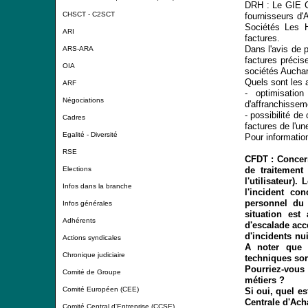
DRH :
Le GIE C
CHSCT - C2SCT
fournisseurs d'
Sociétés Les H
ARI
factures.
Dans l'avis de 
ARS-ARA
factures précis
OIA
sociétés Auchan
Quels sont les 
ARF
- optimisati
Négociations
d'affranchissem
- possibilité d
Cadres
factures de l'u
Egalité - Diversité
Pour informatio
RSE
CFDT : Concern
de traitement
Elections
l'utilisateur)
Infos dans la branche
l'incident co
personnel du 
Infos générales
situation est
Adhérents
d'escalade acc
d'incidents nu
Actions syndicales
A noter que l
Chronique judiciaire
techniques son
Pourriez-vous 
Comité de Groupe
métiers ?
Comité Européen (CEE)
Si oui, quel e
Centrale d'Ach
Comité Central d'Entreprise (CCSE)