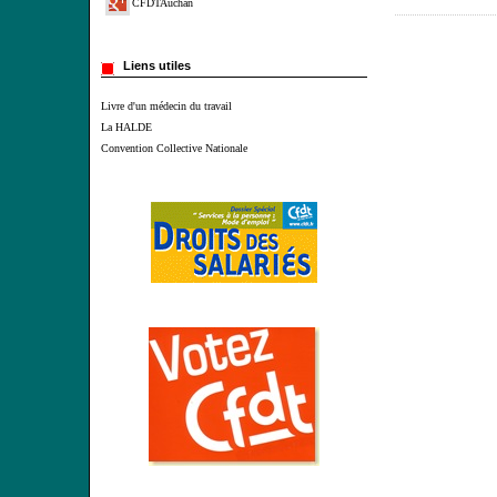
CFDTAuchan
Liens utiles
Livre d'un médecin du travail
La HALDE
Convention Collective Nationale