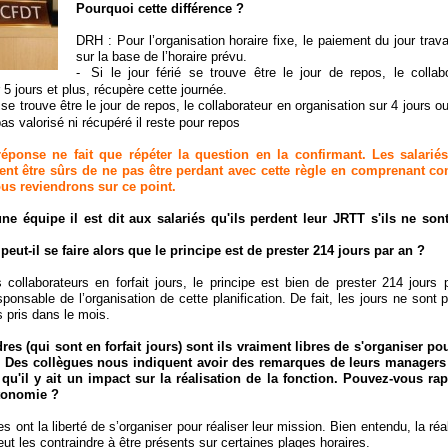
Pourquoi cette différence ?
DRH : Pour l’organisation horaire fixe, le paiement du jour travai
sur la base de l’horaire prévu.
-
Si le jour férié se trouve être le jour de repos, le collab
 5 jours et plus, récupère cette journée.
é se trouve être le jour de repos, le collaborateur en organisation sur 4 jours o
 pas valorisé ni récupéré il reste pour repos
réponse ne fait que répéter la question en la confirmant.
Les salarié
ient être sûrs de ne pas être perdant avec cette règle en comprenant 
Nous reviendrons sur ce point.
e équipe il est dit aux salariés qu'ils perdent leur JRTT s'ils ne son
ut-il se faire alors que le principe est de prester 214 jours par an ?
collaborateurs en forfait jours, le principe est bien de prester 214 jours 
ponsable de l’organisation de cette planification. De fait, les jours ne sont
s pris dans le mois.
es (qui sont en forfait jours) sont ils vraiment libres de s'organiser pou
? Des collègues nous indiquent avoir des remarques de leurs managers 
 qu'il y ait un impact sur la réalisation de la fonction. Pouvez-vous ra
tonomie ?
 ont la liberté de s’organiser pour réaliser leur mission. Bien entendu, la réa
ut les contraindre à être présents sur certaines plages horaires.