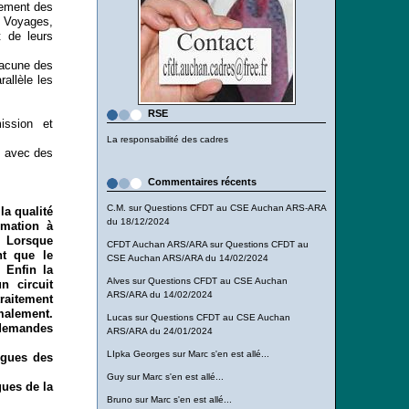
iement des
n Voyages,
t de leurs
hacune des
allèle les
RSE
ission et
La responsabilité des cadres
s avec des
Commentaires récents
C.M.
sur
Questions CFDT au CSE Auchan ARS-ARA
la qualité
du 18/12/2024
rmation à
s. Lorsque
CFDT Auchan ARS/ARA
sur
Questions CFDT au
nt que le
CSE Auchan ARS/ARA du 14/02/2024
 Enfin la
Alves
sur
Questions CFDT au CSE Auchan
n circuit
ARS/ARA du 14/02/2024
traitement
rmalement.
Lucas
sur
Questions CFDT au CSE Auchan
 demandes
ARS/ARA du 24/01/2024
LIpka Georges
sur
Marc s'en est allé...
lègues des
Guy
sur
Marc s'en est allé...
gues de la
Bruno
sur
Marc s'en est allé...