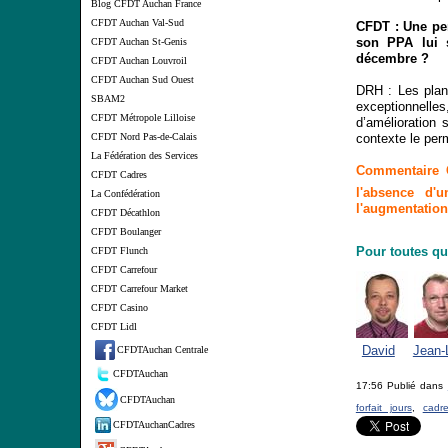
Blog CFDT Auchan France
CFDT Auchan Val-Sud
CFDT : Une per
son PPA lui s
CFDT Auchan St-Genis
décembre ?
CFDT Auchan Louvroil
CFDT Auchan Sud Ouest
DRH : Les plans
SBAM2
exceptionnelles
CFDT Métropole Lilloise
d’amélioration 
CFDT Nord Pas-de-Calais
contexte le per
La Fédération des Services
Commentaire C
CFDT Cadres
l'absence d'
La Confédération
l'augmentation 
CFDT Décathlon
CFDT Boulanger
Pour toutes qu
CFDT Flunch
CFDT Carrefour
CFDT Carrefour Market
CFDT Casino
CFDT Lidl
David
Jean-
CFDTAuchan Centrale
CFDTAuchan
17:56 Publié dans
CFDTAuchan
forfait jours
,
cadr
CFDTAuchanCadres