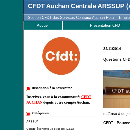
CFDT Auchan Centrale ARSSUP (A
Section CFDT des Services Centraux Auchan Retail - Employ
Accueil
Présentation CFDT
24/11/2014
Questions CFD
Inscription à la newsletter
Inscrivez-vous à la communauté:
CFDT
AUCHAN
depuis votre compte Auchan.
maîtrise à ce jo
Catégories
ARSSUP
CFDT :
Pouvez-
Comité économique et social (CSE)