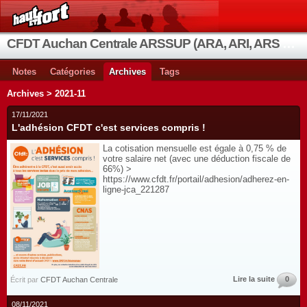
CFDT Auchan Centrale ARSSUP (ARA, ARI, ARS et OIA)
Notes
Catégories
Archives
Tags
Archives > 2021-11
17/11/2021
L'adhésion CFDT c'est services compris !
La cotisation mensuelle est égale à 0,75 % de
votre salaire net (avec une déduction fiscale de
66%) >
https://www.cfdt.fr/portail/adhesion/adherez-en-
ligne-jca_221287
Lire la suite
0
Écrit par
CFDT Auchan Centrale
08/11/2021