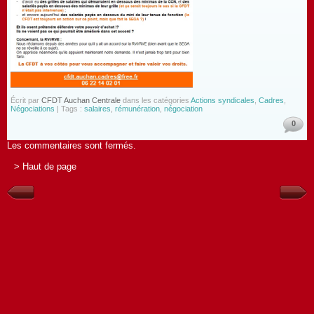
Écrit par
CFDT Auchan Centrale
dans les catégories
Actions syndicales
,
Cadres
,
Négociations
| Tags :
salaires
,
rémunération
,
négociation
0
Les commentaires sont fermés.
> Haut de page