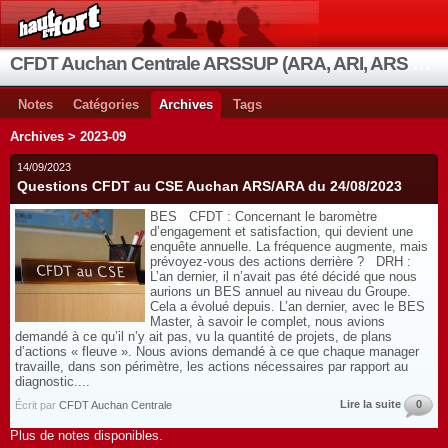
CFDT Auchan Centrale ARSSUP (ARA, ARI, ARS et OIA)
Notes
Catégories
Archives
Tags
Archives > 2023-09
14/09/2023
Questions CFDT au CSE Auchan ARS/ARA du 24/08/2023
BES CFDT : Concernant le baromètre
d’engagement et satisfaction, qui devient une
enquête annuelle. La fréquence augmente, mais
prévoyez-vous des actions derrière ? DRH :
L’an dernier, il n’avait pas été décidé que nous
aurions un BES annuel au niveau du Groupe.
Cela a évolué depuis. L’an dernier, avec le BES
Master, à savoir le complet, nous avions
demandé à ce qu’il n’y ait pas, vu la quantité de projets, de plans
d’actions « fleuve ». Nous avions demandé à ce que chaque manager
travaille, dans son périmètre, les actions nécessaires par rapport au
diagnostic....
Lire la suite
0
Écrit par
CFDT Auchan Centrale
Plus de notes disponibles.