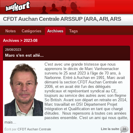
CFDT Auchan Centrale ARSSUP (ARA, ARI, ARS et OIA)
Notes
Catégories
Archives
Tags
Archives > 2023-08
28/08/2023
Marc s'en est allé...
C'est avec une grande tristesse que nous
apprenons le décès de Marc Vanhoenacker
survenu le 25 aout 2023 à l'âge de 70 ans, à
Narbonne. Entré à Auchan en 1991, Marc avait
démarré la section CFDT Auchan Centrale en
2006, et en avait été l'un des délégués
syndicaux et représentant syndical au CE,
toujours au service des autres avec son flegme
So British. Avant son départ en retraite en 2014,
Marc travaillait en DSI Département Projet
Intégration et Qualification en tant que chargé
d'études. Nous repensons à toutes ces années
passées ensemble. C'est un ami qui nous quitte,
mais...
Lire la suite
16
Écrit par
CFDT Auchan Centrale