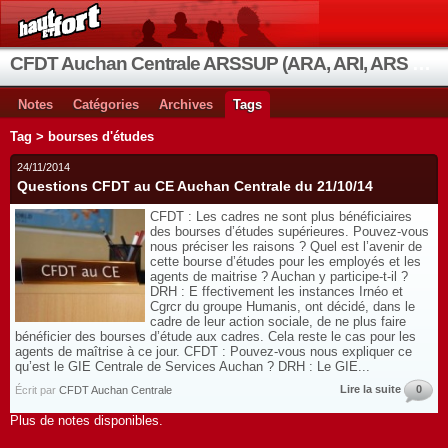
CFDT Auchan Centrale ARSSUP (ARA, ARI, ARS et OIA)
Notes
Catégories
Archives
Tags
Tag > bourses d'études
24/11/2014
Questions CFDT au CE Auchan Centrale du 21/10/14
CFDT : Les cadres ne sont plus bénéficiaires
des bourses d’études supérieures. Pouvez-vous
nous préciser les raisons ? Quel est l’avenir de
cette bourse d’études pour les employés et les
agents de maitrise ? Auchan y participe-t-il ?
DRH : E ffectivement les instances Irnéo et
Cgrcr du groupe Humanis, ont décidé, dans le
cadre de leur action sociale, de ne plus faire
bénéficier des bourses d’étude aux cadres. Cela reste le cas pour les
agents de maîtrise à ce jour. CFDT : Pouvez-vous nous expliquer ce
qu’est le GIE Centrale de Services Auchan ? DRH : Le GIE...
Lire la suite
0
Écrit par
CFDT Auchan Centrale
Plus de notes disponibles.