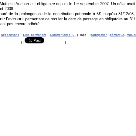
 Mutuelle Auchan est obligatoire depuis le 1er septembre 2007. Un délai avait
let 2008.
suré de la prolongation de la contribution patronale à
5€
jusqu'au 31/12/08, 
 de l’avenant
permettant de reculer la date de passage en obligatoire
au 31/
ayant pas encore adhéré.
s
Négociations
|
Lien permanent
|
Commentaires (0)
| Tags :
participation
,
démarque
,
mutuel
|
|
|