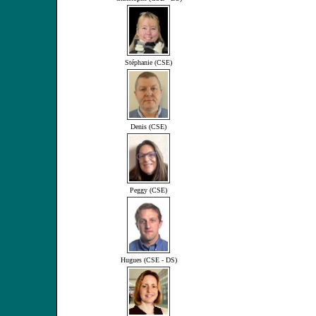
Stéphanie (CSE)
Denis (CSE)
Peggy (CSE)
Hugues (CSE - DS)