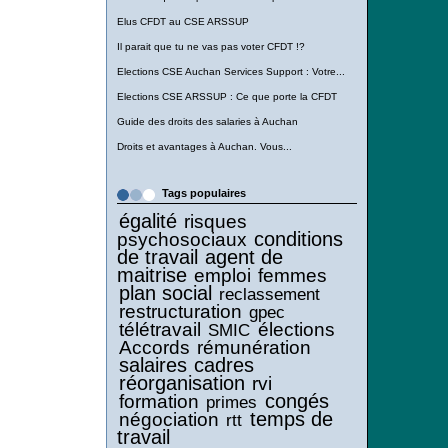
Elus CFDT au CSE ARSSUP
Il parait que tu ne vas pas voter CFDT !?
Elections CSE Auchan Services Support : Votre...
Elections CSE ARSSUP : Ce que porte la CFDT
Guide des droits des salaries à Auchan
Droits et avantages à Auchan. Vous...
Tags populaires
égalité
risques
conditions
psychosociaux
de travail
agent de
maitrise
emploi
femmes
plan social
reclassement
restructuration
gpec
télétravail
élections
SMIC
Accords
rémunération
salaires
cadres
réorganisation
rvi
congés
formation
primes
temps de
négociation
rtt
travail