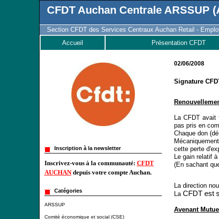
CFDT Auchan Centrale ARSSUP (A
Section CFDT des Services Centraux Auchan Retail - Employ
Accueil
Présentation CFDT
02/06/2008
Signature CFDT
Renouvellement
La CFDT avait f
pas pris en comp
Chaque don (dém
Mécaniquement n
Inscription à la newsletter
cette perte d'ex
Le gain relatif 
Inscrivez-vous à la communauté:
CFDT
(En sachant que 
AUCHAN
depuis votre compte Auchan.
La direction nou
Catégories
CFDT est si
La
ARSSUP
Avenant Mutuel
Comité économique et social (CSE)