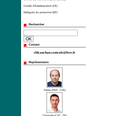
Comité d'Etablissement (CE)
Délégués du personnel (DP)
Rechercher
Contact
cfdt.auchan.centrale@free.fr
Représentants
Fabien (DSD - CSE)
Christophe (CSE - DS)