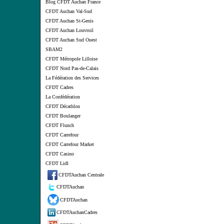
Blog CFDT Auchan France
CFDT Auchan Val-Sud
CFDT Auchan St-Genis
CFDT Auchan Louvroil
CFDT Auchan Sud Ouest
SBAM2
CFDT Métropole Lilloise
CFDT Nord Pas-de-Calais
La Fédération des Services
CFDT Cadres
La Confédération
CFDT Décathlon
CFDT Boulanger
CFDT Flunch
CFDT Carrefour
CFDT Carrefour Market
CFDT Casino
CFDT Lidl
CFDTAuchan Centrale
CFDTAuchan
CFDTAuchan
CFDTAuchanCadres