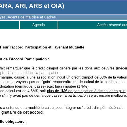
RA, ARI, ARS et OIA)
és, Agents de maîtrise et Cadres
Agenda
Accès réservé au
 sur l'accord Participation et l'avenant Mutuelle
 de l'Accord Participation :
ait remarquer que le crédit d'impôt généré par les dons aux oeuvres (mécéna
te dans le calcul de la participation.
arque, casse) à une association induit un crédit d'impôt de 60% de la valeur
ous ne voyons pas ce "gain" réapparaître sur le calcul de la participation, 
ploitation (démarque, casse) était bien imputée (17M€).
à ce calcul est de 4,6M€, soit
plus de 1M€ de participation à distribuer en plus
.
s'il n'y avait pas de démarque casse, la participation serait encore meilleur
s a entendu et a modifié le calcul pour intégrer ce "crédit d'impôt mécénat".
gnataire de cet accord.
le obligatoire :