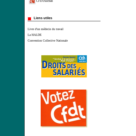
CFDTAuchan
Liens utiles
Livre d'un médecin du travail
La HALDE
Convention Collective Nationale