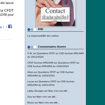
 été laissé
a CFDT
l
12/08 pour
le
|
|
RSE
La responsabilité des cadres
Commentaires récents
C.M.
sur
Questions CFDT au CSE Auchan ARS-ARA
du 18/12/2024
CFDT Auchan ARS/ARA
sur
Questions CFDT au
CSE Auchan ARS/ARA du 14/02/2024
Alves
sur
Questions CFDT au CSE Auchan
ARS/ARA du 14/02/2024
Lucas
sur
Questions CFDT au CSE Auchan
ARS/ARA du 24/01/2024
LIpka Georges
sur
Marc s'en est allé...
Guy
sur
Marc s'en est allé...
Bruno
sur
Marc s'en est allé...