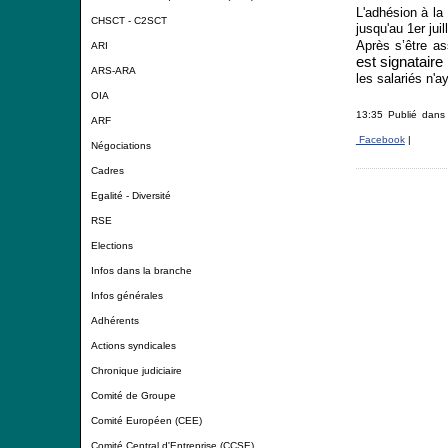
L'adhésion à la
CHSCT - C2SCT
jusqu'au 1er juil
Après s’être as
ARI
est signataire
ARS-ARA
les salariés n'
OIA
13:35 Publié dan
ARF
Facebook
|
Négociations
Cadres
Egalité - Diversité
RSE
Elections
Infos dans la branche
Infos générales
Adhérents
Actions syndicales
Chronique judiciaire
Comité de Groupe
Comité Européen (CEE)
Comité Central d'Entreprise (CCSE)