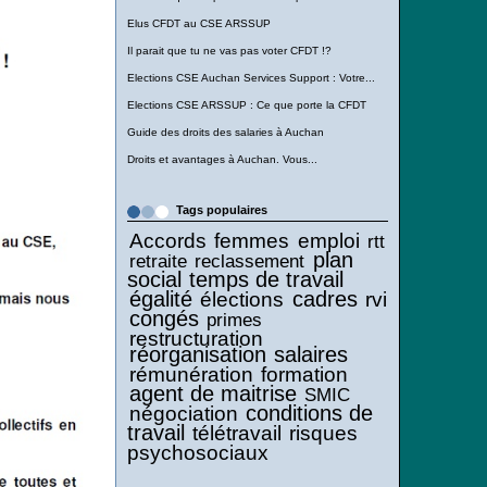
Elus CFDT au CSE ARSSUP
Il parait que tu ne vas pas voter CFDT !?
Elections CSE Auchan Services Support : Votre...
Elections CSE ARSSUP : Ce que porte la CFDT
Guide des droits des salaries à Auchan
Droits et avantages à Auchan. Vous...
Tags populaires
Accords
femmes
emploi
rtt
plan
retraite
reclassement
social
temps de travail
égalité
cadres
élections
rvi
congés
primes
restructuration
réorganisation
salaires
rémunération
formation
agent de maitrise
SMIC
conditions de
négociation
travail
télétravail
risques
psychosociaux