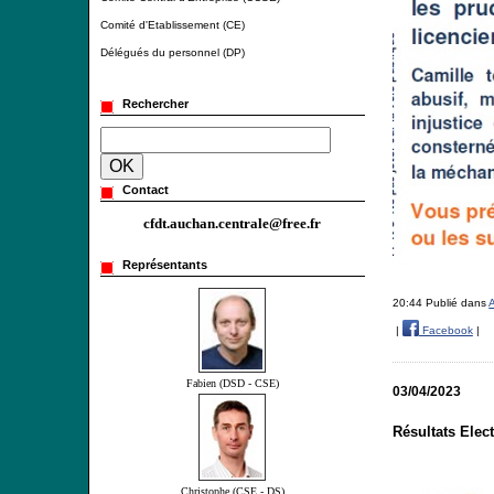
Comité d'Etablissement (CE)
Délégués du personnel (DP)
Rechercher
Contact
cfdt.auchan.centrale@free.fr
Représentants
20:44 Publié dans
A
|
Facebook
|
Fabien (DSD - CSE)
03/04/2023
Résultats Elec
Christophe (CSE - DS)