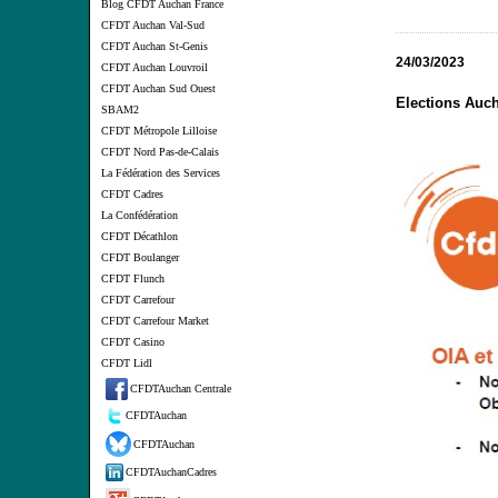
Blog CFDT Auchan France
CFDT Auchan Val-Sud
CFDT Auchan St-Genis
24/03/2023
CFDT Auchan Louvroil
CFDT Auchan Sud Ouest
Elections Auc
SBAM2
CFDT Métropole Lilloise
CFDT Nord Pas-de-Calais
La Fédération des Services
CFDT Cadres
La Confédération
CFDT Décathlon
CFDT Boulanger
CFDT Flunch
CFDT Carrefour
CFDT Carrefour Market
CFDT Casino
CFDT Lidl
CFDTAuchan Centrale
CFDTAuchan
CFDTAuchan
CFDTAuchanCadres