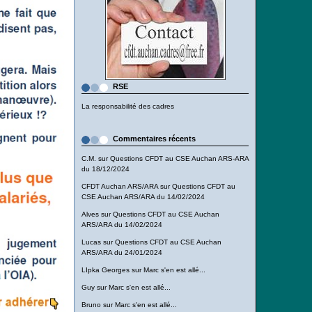
RSE
La responsabilité des cadres
Commentaires récents
C.M.
sur
Questions CFDT au CSE Auchan ARS-ARA
du 18/12/2024
CFDT Auchan ARS/ARA
sur
Questions CFDT au
CSE Auchan ARS/ARA du 14/02/2024
Alves
sur
Questions CFDT au CSE Auchan
ARS/ARA du 14/02/2024
Lucas
sur
Questions CFDT au CSE Auchan
ARS/ARA du 24/01/2024
LIpka Georges
sur
Marc s'en est allé...
Guy
sur
Marc s'en est allé...
Bruno
sur
Marc s'en est allé...