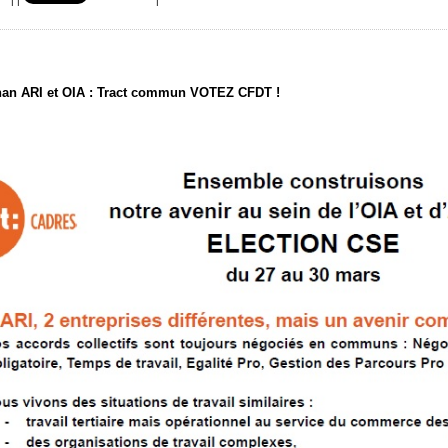
|
|
|
han ARI et OIA : Tract commun VOTEZ CFDT !