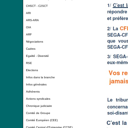
CHSCT - C2SCT
ARI
ARS-ARA
OIA
ARF
Négociations
Cadres
Egalité - Diversité
RSE
Elections
Infos dans la branche
Infos générales
Adhérents
Actions syndicales
Chronique judiciaire
Comité de Groupe
Comité Européen (CEE)
Comité Central d'Entreprise (CCSE)