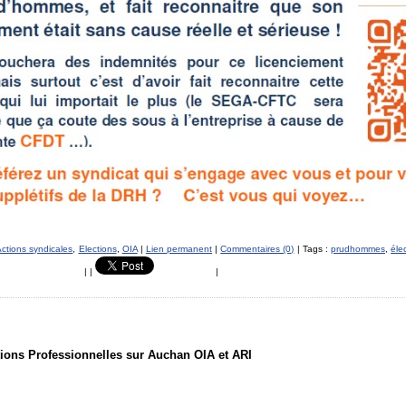
ctions syndicales
,
Elections
,
OIA
|
Lien permanent
|
Commentaires (0)
| Tags :
prudhommes
,
éle
|
|
|
tions Professionnelles sur Auchan OIA et ARI