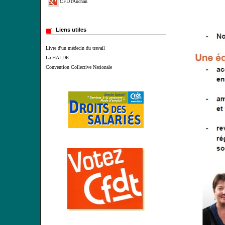
CFDTAuchan
Liens utiles
Livre d'un médecin du travail
La HALDE
Convention Collective Nationale