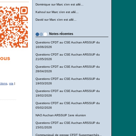
Dominique
sur
Marc s'en est allé...
Kahoul
sur
Marc s'en est allé...
David
sur
Marc s'en est allé...
Notes récentes
Questions CFDT au CSE Auchan ARSSUP du
16/06/2026
Questions CFDT au CSE Auchan ARSSUP du
21/05/2026
Questions CFDT au CSE Auchan ARSSUP du
28/04/2026
Questions CFDT au CSE Auchan ARSSUP du
19/03/2026
ctions
,
oia
|
Questions CFDT au CSE Auchan ARSSUP du
19/02/2026
Questions CFDT au CSE Auchan ARSSUP du
05/02/2026
NAO Auchan ARSSUP 1ere réunion
Questions CFDT au CSE Auchan ARSSUP du
15/01/2026
Communiqué de presse CFDT Supermarchés...