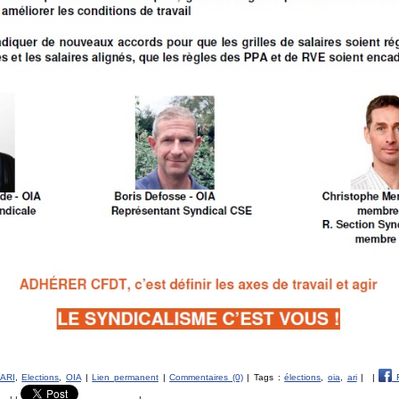
ARI
,
Elections
,
OIA
|
Lien permanent
|
Commentaires (0)
| Tags :
élections
,
oia
,
ari
|
|
F