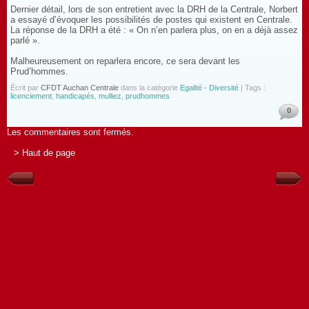
Dernier détail, lors de son entretient avec la DRH de la Centrale, Norbert
a essayé d’évoquer les possibilités de postes qui existent en Centrale.
La réponse de la DRH a été : « On n’en parlera plus, on en a déjà assez
parlé ».
Malheureusement on reparlera encore, ce sera devant les
Prud’hommes.
Écrit par
CFDT Auchan Centrale
dans la catégorie
Egalité - Diversité
| Tags :
licenciement
,
handicapés
,
mulliez
,
prudhommes
0
Les commentaires sont fermés.
> Haut de page