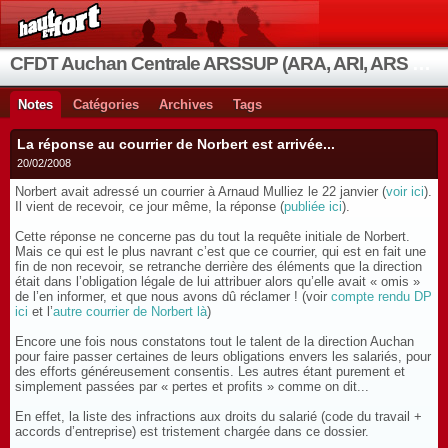
CFDT Auchan Centrale ARSSUP (ARA, ARI, ARS et OIA)
Notes
Catégories
Archives
Tags
La réponse au courrier de Norbert est arrivée...
20/02/2008
Norbert avait adressé un courrier à Arnaud Mulliez le 22 janvier (
voir ici
).
Il vient de recevoir, ce jour même, la réponse (
publiée ici
).
Cette réponse ne concerne pas du tout la requête initiale de Norbert.
Mais ce qui est le plus navrant c’est que ce courrier, qui est en fait une
fin de non recevoir, se retranche derrière des éléments que la direction
était dans l’obligation légale de lui attribuer alors qu’elle avait « omis »
de l’en informer, et que nous avons dû réclamer ! (voir
compte rendu DP
ici
et l’
autre courrier de Norbert là
)
Encore une fois nous constatons tout le talent de la direction Auchan
pour faire passer certaines de leurs obligations envers les salariés, pour
des efforts généreusement consentis. Les autres étant purement et
simplement passées par « pertes et profits » comme on dit...
En effet, la liste des infractions aux droits du salarié (code du travail +
accords d’entreprise) est tristement chargée dans ce dossier.