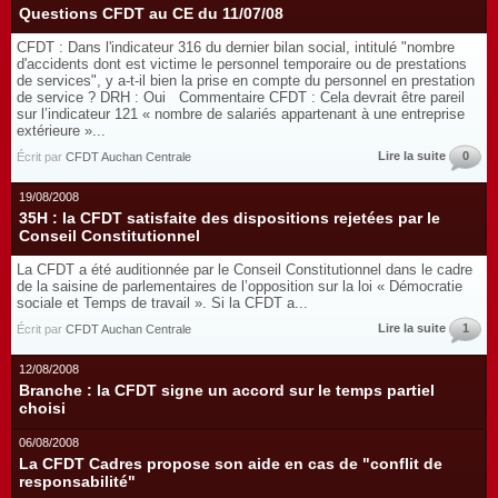
Questions CFDT au CE du 11/07/08
CFDT : Dans l'indicateur 316 du dernier bilan social, intitulé "nombre
d'accidents dont est victime le personnel temporaire ou de prestations
de services", y a-t-il bien la prise en compte du personnel en prestation
de service ? DRH : Oui Commentaire CFDT : Cela devrait être pareil
sur l’indicateur 121 « nombre de salariés appartenant à une entreprise
extérieure »...
Lire la suite
0
Écrit par
CFDT Auchan Centrale
19/08/2008
35H : la CFDT satisfaite des dispositions rejetées par le
Conseil Constitutionnel
La CFDT a été auditionnée par le Conseil Constitutionnel dans le cadre
de la saisine de parlementaires de l’opposition sur la loi « Démocratie
sociale et Temps de travail ». Si la CFDT a...
Lire la suite
1
Écrit par
CFDT Auchan Centrale
12/08/2008
Branche : la CFDT signe un accord sur le temps partiel
choisi
06/08/2008
La CFDT Cadres propose son aide en cas de "conflit de
responsabilité"