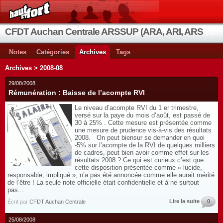
CFDT Auchan Centrale ARSSUP (ARA, ARI, ARS et OIA)
Notes
Catégories
Archives
Tags
Archives > 2008-08
29/08/2008
Rémunération : Baisse de l’acompte RVI
Le niveau d’acompte RVI du 1 er trimestre,
versé sur la paye du mois d’août, est passé de
30 à 25% . Cette mesure est présentée comme
une mesure de prudence vis-à-vis des résultats
2008. On peut biensur se demander en quoi
-5% sur l’acompte de la RVI de quelques milliers
de cadres, peut bien avoir comme effet sur les
résultats 2008 ? Ce qui est curieux c’est que
cette disposition présentée comme « lucide,
responsable, impliqué », n’a pas été annoncée comme elle aurait mérité
de l’être ! La seule note officielle était confidentielle et à ne surtout
pas...
Lire la suite
0
Écrit par
CFDT Auchan Centrale
25/08/2008