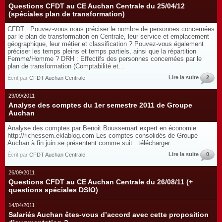
Questions CFDT au CE Auchan Centrale du 25/04/12
(spéciales plan de transformation)
CFDT : Pouvez-vous nous préciser le nombre de personnes concernées
par le plan de transformation en Centrale, leur service et emplacement
géographique, leur métier et classification ? Pouvez-vous également
préciser les temps pleins et temps partiels, ainsi que la répartition
Femme/Homme ? DRH : Effectifs des personnes concernées par le
plan de transformation (Comptabilité et...
Lire la suite
2
Écrit par
CFDT Auchan Centrale
29/09/2011
Analyse des comptes du 1er semestre 2011 de Groupe
Auchan
Analyse des comptes par Benoit Boussemart expert en économie
http://richessem.eklablog.com Les comptes consolidés de Groupe
Auchan à fin juin se présentent comme suit : télécharger...
Lire la suite
0
Écrit par
CFDT Auchan Centrale
26/09/2011
Questions CFDT au CE Auchan Centrale du 26/08/11 (+
questions spéciales DSIO)
14/04/2011
Salariés Auchan êtes-vous d’accord avec cette proposition