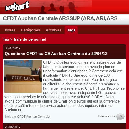
CFDT Auchan Centrale ARSSUP (ARA, ARI, ARS et OIA)
Notes
Catégories
Archives
Tags
Tag > frais de personnel
30/07/2012
Questions CFDT au CE Auchan Centrale du 22/06/12
CFDT : Quelles économies envisagez-vous de
faire sur le service compta avec le plan de
transformation d’entreprise ? Comment cela est-
il calculé ? DRH : Une économie de 180
équivalents temps plein net. Pour les enjeux
qualitatifs, le document présenté en séance y
fait largement référence. CFDT : Pour l'économie
que vous nous avez indiqué en DSI, pouvez-
vous nous préciser le détail de ce qui a été valorisé ? DRH : Nous
avons communiqué le chiffre de 1 million d’euros qui est la différence
entre le coût interne du service actuel (frais des équipes internes
Auchan et...
Lire la suite
0
Écrit par
CFDT Auchan Centrale
25/06/2012