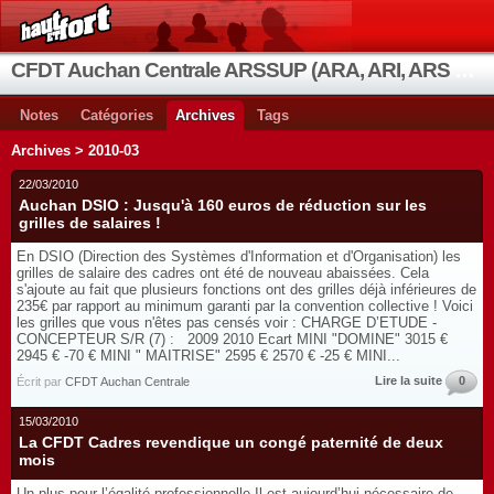
CFDT Auchan Centrale ARSSUP (ARA, ARI, ARS et OIA)
Notes
Catégories
Archives
Tags
Archives > 2010-03
22/03/2010
Auchan DSIO : Jusqu'à 160 euros de réduction sur les
grilles de salaires !
En DSIO (Direction des Systèmes d'Information et d'Organisation) les
grilles de salaire des cadres ont été de nouveau abaissées. Cela
s'ajoute au fait que plusieurs fonctions ont des grilles déjà inférieures de
235€ par rapport au minimum garanti par la convention collective ! Voici
les grilles que vous n'êtes pas censés voir : CHARGE D’ETUDE -
CONCEPTEUR S/R (7) : 2009 2010 Ecart MINI "DOMINE" 3015 €
2945 € -70 € MINI " MAITRISE" 2595 € 2570 € -25 € MINI...
Lire la suite
0
Écrit par
CFDT Auchan Centrale
15/03/2010
La CFDT Cadres revendique un congé paternité de deux
mois
Un plus pour l’égalité professionnelle Il est aujourd’hui nécessaire de