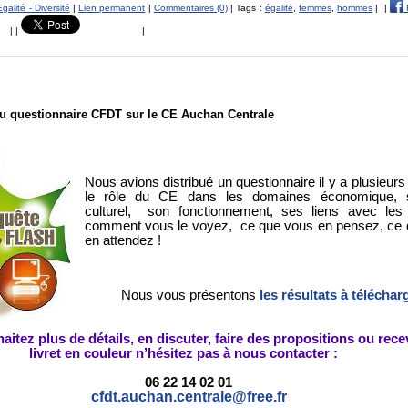
Egalité - Diversité
|
Lien permanent
|
Commentaires (0)
| Tags :
égalité
,
femmes
,
hommes
|
|
|
|
|
du questionnaire CFDT sur le CE Auchan Centrale
Nous avions distribué un questionnaire il y a plusieur
le rôle du CE dans les domaines économique, s
culturel,
son fonctionnement, ses liens avec les 
comment vous le voyez,
ce que vous en pensez, ce
en attendez !
Nous vous présentons
les résultats à téléchar
aitez plus de détails, en discuter, faire des propositions ou recev
livret en couleur n’hésitez pas à nous contacter :
06 22 14 02 01
cfdt.auchan.centrale@free.fr