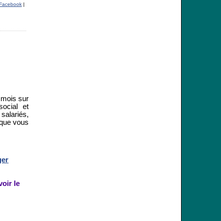
Facebook
|
s mois sur
ocial et
salariés,
 que vous
ger
oir le