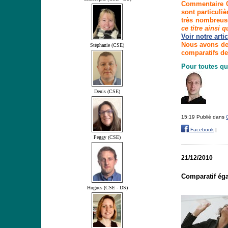
Commentaire C
sont particuli
très nombreus
ce titre ainsi 
Voir notre artic
Nous avons dem
Stéphanie (CSE)
comparatifs de
Pour toutes qu
Denis (CSE)
15:19 Publié dans
Facebook
|
Peggy (CSE)
21/12/2010
Comparatif éga
Hugues (CSE - DS)