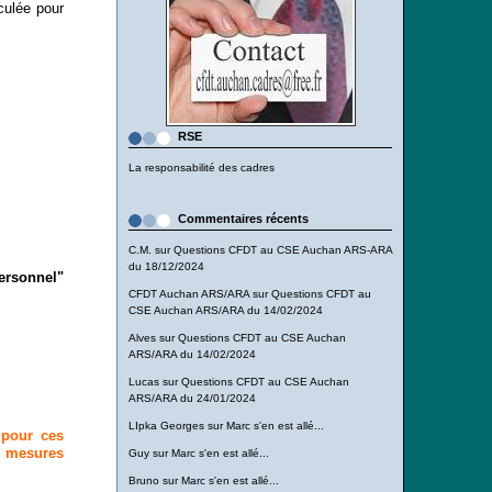
culée pour
RSE
La responsabilité des cadres
Commentaires récents
C.M.
sur
Questions CFDT au CSE Auchan ARS-ARA
du 18/12/2024
personnel"
CFDT Auchan ARS/ARA
sur
Questions CFDT au
CSE Auchan ARS/ARA du 14/02/2024
Alves
sur
Questions CFDT au CSE Auchan
ARS/ARA du 14/02/2024
Lucas
sur
Questions CFDT au CSE Auchan
ARS/ARA du 24/01/2024
LIpka Georges
sur
Marc s'en est allé...
 pour ces
s mesures
Guy
sur
Marc s'en est allé...
Bruno
sur
Marc s'en est allé...