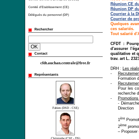
Réunion CE du
Comité d'Etablissement (CE)
Réunion DP du
Courrier à la 
Délégués du personnel (DP)
Courrier de pr
Quelques avanc
ces salariés.
Rechercher
Tout salarié d
CFDT : Pourqu
d'assurer l'ég
qualitative et 
Contact
trav. art L. 232
cfdt.auchan.centrale@free.fr
DRH :
Les réali
-
Recrutemen
Représentants
Formation d
-
Recrutemen
Pour les co
recherche d
-
Promotion
- Démarche
Direction
Fabien (DSD - CSE)
ère
1
Promoti
ème
2
promot
– Proposer 
Christophe (CSE - DS)