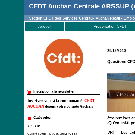
CFDT Auchan Centrale ARSSUP (A
Section CFDT des Services Centraux Auchan Retail - Employ
Accueil
Présentation CFDT
29/12/2010
Questions CFD
Inscription à la newsletter
Inscrivez-vous à la communauté:
CFDT
AUCHAN
depuis votre compte Auchan.
être remises en
Catégories
-Qu'en est-il 
ARSSUP
DRH : Les coll
Comité économique et social (CSE)