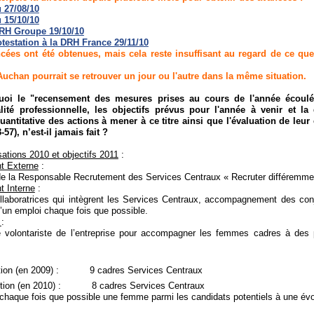
 27/08/10
 15/10/10
DRH Groupe 19/10/10
otestation à la DRH France 29/11/10
ées ont été obtenues, mais cela reste insuffisant au regard de ce que
'Auchan pourrait se retrouver un jour ou l'autre dans la même situation.
oi le "recensement des mesures prises au cours de l'année écoul
alité professionnelle, les objectifs prévus pour l'année à venir et la 
quantitative des actions à mener à ce titre ainsi que l'évaluation de leur
3-57), n’est-il jamais fait ?
sations 2010 et objectifs 2011
:
t Externe
:
e la Responsable Recrutement des Services Centraux « Recruter différemme
t Interne
:
llaboratrices qui intègrent les Services Centraux, accompagnement des conj
’un emploi chaque fois que possible.
s
:
 volontariste de l’entreprise pour accompagner les femmes cadres à des
on (en 2009) :
9 cadres Services Centraux
ion (en 2010) :
8 cadres Services Centraux
chaque fois que possible une femme parmi les candidats potentiels à une évo