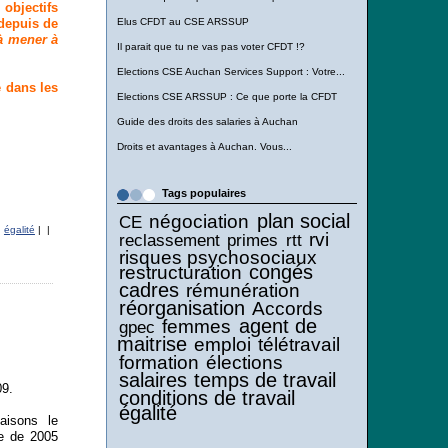
objectifs
 depuis de
Elus CFDT au CSE ARSSUP
 à mener à
Il parait que tu ne vas pas voter CFDT !?
Elections CSE Auchan Services Support : Votre...
 dans les
Elections CSE ARSSUP : Ce que porte la CFDT
Guide des droits des salaries à Auchan
Droits et avantages à Auchan. Vous...
Tags populaires
plan social
négociation
CE
,
égalité
|
|
rvi
reclassement
primes
rtt
risques psychosociaux
congés
restructuration
cadres
rémunération
réorganisation
Accords
agent de
femmes
gpec
maitrise
emploi
télétravail
formation
élections
salaires
temps de travail
09.
conditions de travail
égalité
aisons le
le de 2005