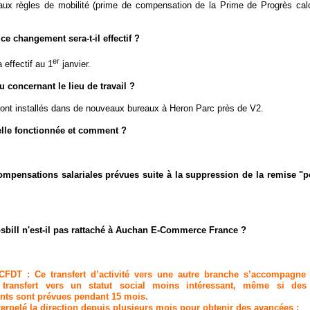
ux règles de mobilité (prime de compensation de la Prime de Progrès cal
 ce changement sera-t-il effectif ?
er
 effectif au 1
janvier.
vu concernant le lieu de travail ?
ront installés dans de nouveaux bureaux à Heron Parc près de V2.
elle fonctionnée et comment ?
 compensations salariales prévues suite à la suppression de la remise "
sbill n'est-il pas rattaché à Auchan E-Commerce France ?
FDT : Ce transfert d’activité vers une autre branche s’accompagne
n transfert vers un statut social moins intéressant, même si de
nts sont prévues pendant 15 mois.
erpelé la direction depuis plusieurs mois pour obtenir des avancées :