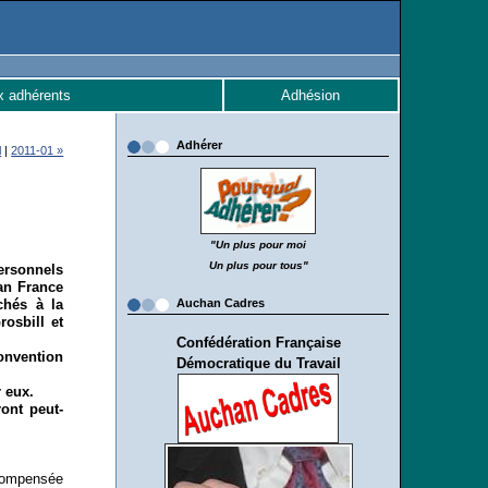
x adhérents
Adhésion
Adhérer
l
|
2011-01 »
"Un plus pour moi
Un plus pour tous"
ersonnels
an France
chés à la
Auchan Cadres
rosbill et
Confédération Française
onvention
Démocratique du Travail
 eux.
ront peut-
compensée