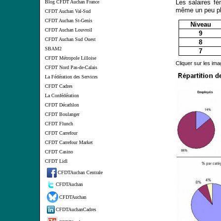
Les salaires fé
Blog CFDT Auchan France
même un peu pl
CFDT Auchan Val-Sud
CFDT Auchan St-Genis
Niveau
CFDT Auchan Louvroil
9
CFDT Auchan Sud Ouest
8
SBAM2
7
CFDT Métropole Lilloise
Cliquer sur les ima
CFDT Nord Pas-de-Calais
La Fédération des Services
CFDT Cadres
La Confédération
CFDT Décathlon
CFDT Boulanger
CFDT Flunch
CFDT Carrefour
CFDT Carrefour Market
CFDT Casino
CFDT Lidl
CFDTAuchan Centrale
CFDTAuchan
CFDTAuchan
CFDTAuchanCadres