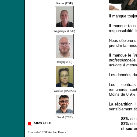
Karine (CSE)
Il manque toujo
Il manque tous l
responsabilité f
Angélique (CSE)
Nous déplorons 
prendre la mes
Il manque le
"r
professionnelle,
Tanguy (DS)
actions à mener 
Les données du 
Les
contrat
rémunérés son
Vanessa (RSCSE)
Moins de 0,9% d
La répartition 
sensiblement équ
David (CSE)
-
88%
des
Sites CFDT
-
83%
des 
- et
seule
Site web CFDT Auchan France