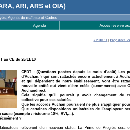
RA, ARI, ARS et OIA)
és, Agents de maîtrise et Cadres
Agenda
Accès réservé au
« 2010-11
|
Page d'accuei
T au CE du 26/11/10
CFDT : (Questions posées depuis le mois d’août) Les p
d'Auchan.fr qui sont rattachés encore actuellement à Auch
et qui dépendent de notre établissement, vont être ratta
nouvelle entité qui vient d'être créée (e-commerce) avec G
Auchandirect.
Cela signifie qu'il pourrait y avoir changement de c
collective pour ces salariés.
Que les accords Auchan pourraient ne plus s'appliquer pour
Que certaines dispositions unilatérales de l'employeur se
 cause (exemple : ristourne 10%, RVI,...).
précisément ?
aborateurs relèveront d’un nouveau statut. La Prime de Progrès sera 