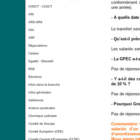
conformément a
CHSCT - C2SCT
une année).
ARI
- A quelle date
ARS-ARA
Le transfert sera
OIA
ARF
- Qu’est-il pré
Négociations
Les salariés se
Cadres
- La GPEC a-t-
Egalité - Diversité
Pas de réponse
RSE
Elections
- Y a-t-il des
de 10 % ?
Infos dans la branche
Infos générales
Pas de réponse
Adhérents
- Pourquoi Gro
Actions syndicales
Pas de réponse
Chronique judiciaire
Commentaire C
Comité de Groupe
salariés d’u
Comité Européen (CEE)
d’amortisseme
Nous avons int
Comité Central d'Entreprise (CCSE)