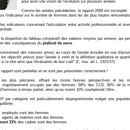
pour avoir une vision de l’évolution sur plusieurs années.
Comme les années précédentes, le rapport 2009 est incomplet.
urs l'indicateur sur le nombre de femmes dans les dix plus hautes rémunérati
es indicateurs concernant l'articulation entre activité professionnelle et exe
amiliale.
la disparition du tableau comparatif des salaires moyens par annexe, qui per
ure des conséquences du
plafond de verre
.
ecensement des mesures prises au cours de l'année écoulée en vue d'assurer
 les objectifs prévus pour l'année à venir et la définition qualitative et quant
à ce titre ainsi que l'évaluation de leur coût"
(C. trav. art L. 2323-57).
rapport sont partielles et ne sont pas présentées correctement !
s les plus précaires, offrant les moins bonnes perspectives et les m
t majoritairement occupés par des femmes. 68% des CCD, 80% de la mo
’hommes à temps partiel, alors qu’au moins 10% souhaiterait l’être…
H
/F par catégorie est particulièrement disproportionnée malgré une populati
ilibrée :
 employés sont des femmes
agents de maitrise sont des femmes
ment 33%
des cadres sont des femmes