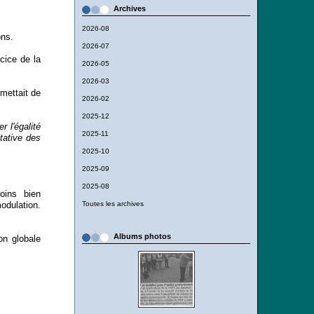
Archives
2026-08
ons.
2026-07
rcice de la
2026-05
2026-03
mettait de
2026-02
2025-12
 l'égalité
2025-11
itative des
2025-10
2025-09
2025-08
oins bien
Toutes les archives
dulation.
Albums photos
on globale