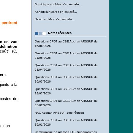
Dominique
sur
Marc s'en est allé...
Kahoul
sur
Marc s'en est allé...
David
sur
Marc s'en est allé...
 perdront
Notes récentes
ée en vue
Questions CFDT au CSE Auchan ARSSUP du
définition
16/06/2026
 coût"
(C.
Questions CFDT au CSE Auchan ARSSUP du
21/05/2026
Questions CFDT au CSE Auchan ARSSUP du
28/04/2026
nt »
Questions CFDT au CSE Auchan ARSSUP du
19/03/2026
oints à la
Questions CFDT au CSE Auchan ARSSUP du
19/02/2026
 postes de
Questions CFDT au CSE Auchan ARSSUP du
05/02/2026
NAO Auchan ARSSUP 1ere réunion
Questions CFDT au CSE Auchan ARSSUP du
15/01/2026
lution
Communiqué de presse CFDT Supermarchés...