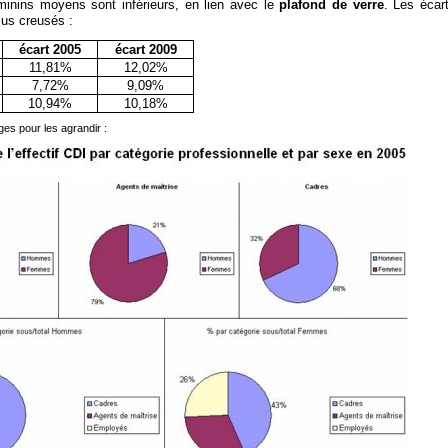
minins moyens sont inférieurs, en lien avec le
plafond de verre
. Les écar
us creusés :
écart 2005
écart 2009
11,81%
12,02%
7,72%
9,09%
10,94%
10,18%
ges pour les agrandir :