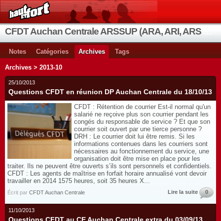
CFDT Auchan Centrale ARSSUP (ARA, ARI, ARS et OIA)
Notes
Catégories
Archives
Tags
Archives > 2013-10
25/10/2013
Questions CFDT en réunion DP Auchan Centrale du 18/10/13
CFDT : Rétention de courrier Est-il normal qu'un
salarié ne reçoive plus son courrier pendant les
congés du responsable de service ? Et que son
courrier soit ouvert par une tierce personne ?
DRH : Le courrier doit lui être remis. Si les
informations contenues dans les courriers sont
nécessaires au fonctionnement du service, une
organisation doit être mise en place pour les
traiter. Ils ne peuvent être ouverts s’ils sont personnels et confidentiels.
CFDT : Les agents de maîtrise en forfait horaire annualisé vont devoir
travailler en 2014 1575 heures, soit 35 heures X...
Lire la suite
0
Écrit par
CFDT Auchan Centrale
11/10/2013
Questions CFDT au CE Auchan Centrale extra du 03/09/13