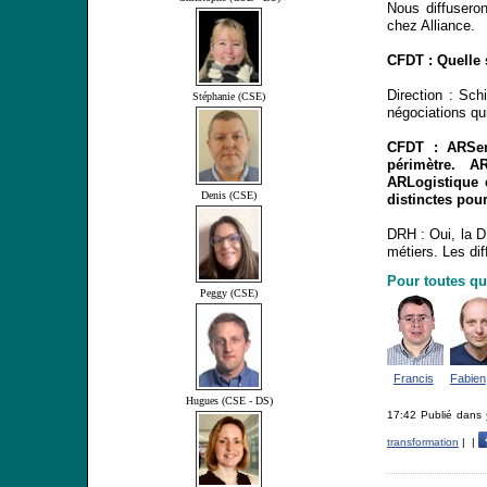
Nous diffuseron
chez Alliance.
CFDT : Quelle 
Direction : Sch
Stéphanie (CSE)
négociations qu
CFDT : ARSer
périmètre. A
ARLogistique 
Denis (CSE)
distinctes pour
DRH : Oui, la D
métiers. Les dif
Pour toutes qu
Peggy (CSE)
Francis
Fabien
Hugues (CSE - DS)
17:42 Publié dans
transformation
|
|