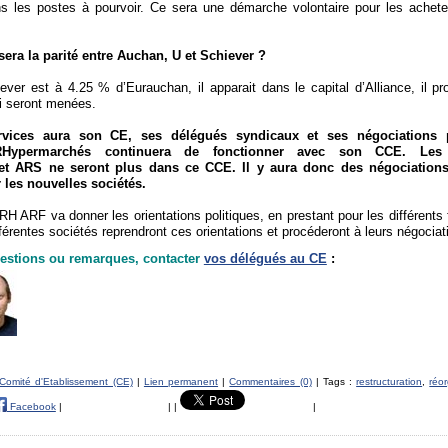
s les postes à pourvoir. Ce sera une démarche volontaire pour les acheteu
sera la parité entre Auchan, U et Schiever ?
iever est à 4.25 % d’Eurauchan, il apparait dans le capital d’Alliance, il pr
i seront menées.
vices aura son CE, ses délégués syndicaux et ses négociations 
RHypermarchés continuera de fonctionner avec son CCE. Les 
et ARS ne seront plus dans ce CCE. Il y aura donc des négociations
 les nouvelles sociétés.
RH ARF va donner les orientations politiques, en prestant pour les différents
férentes sociétés reprendront ces orientations et procéderont à leurs négociat
estions ou remarques, contacter
vos délégués au CE
:
Comité d'Etablissement (CE)
|
Lien permanent
|
Commentaires (0)
| Tags :
restructuration
,
réo
Facebook
|
|
|
|