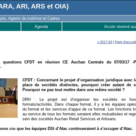
RA, ARI, ARS et OIA)
és, Agents de maîtrise et Cadres
Agenda
Accès réservé au
« 2017-03
|
Page d'accuei
 questions CFDT en réunion CE Auchan Centrale du 07/03/17 -P
-
CFDT : Concernant le projet d’organisation juridique avec 
place de sociétés distinctes, pourquoi créer autant de s
Pourquoi ne pas tout mettre dans une même société ?
DRH : Le projet est d’organiser les sociétés en fon
formats/activités. Dans chaque format, il y a les équipes opéra
du format et les services d’appui de ce format. Les fonctions t
au service de tous les formats seraient elles mutualisées et reg
sein des sociétés Auchan Retail Services et Artisans.
ons cru que les équipes DSI d’Atac continueraient à s’occuper d’Atac.