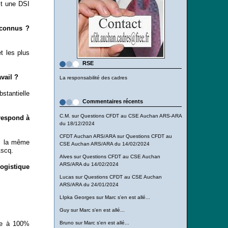
it une DSI
 connus ?
t les plus
RSE
vail ?
La responsabilité des cadres
stantielle
Commentaires récents
C.M.
sur
Questions CFDT au CSE Auchan ARS-ARA
rrespond à
du 18/12/2024
CFDT Auchan ARS/ARA
sur
Questions CFDT au
is la même
CSE Auchan ARS/ARA du 14/02/2024
Ascq.
Alves
sur
Questions CFDT au CSE Auchan
ARS/ARA du 14/02/2024
ogistique
Lucas
sur
Questions CFDT au CSE Auchan
ARS/ARA du 24/01/2024
LIpka Georges
sur
Marc s'en est allé...
Guy
sur
Marc s'en est allé...
ale à 100%
Bruno
sur
Marc s'en est allé...