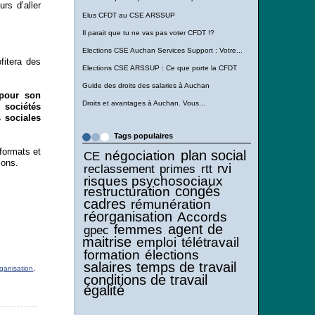
rs d’aller
Elus CFDT au CSE ARSSUP
Il parait que tu ne vas pas voter CFDT !?
Elections CSE Auchan Services Support : Votre...
ofitera des
Elections CSE ARSSUP : Ce que porte la CFDT
Guide des droits des salaries à Auchan
pour son
Droits et avantages à Auchan. Vous...
sociétés
 sociales
Tags populaires
 formats et
plan social
négociation
CE
ions.
rvi
reclassement
primes
rtt
risques psychosociaux
congés
restructuration
cadres
rémunération
réorganisation
Accords
agent de
femmes
gpec
maitrise
emploi
télétravail
formation
élections
salaires
temps de travail
rganisation
,
conditions de travail
égalité