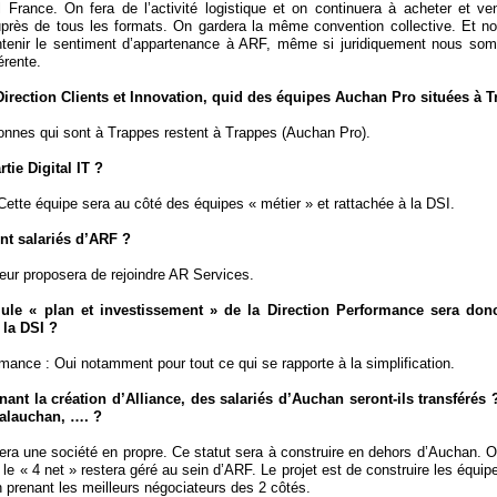
 France. On fera de l’activité logistique et on continuera à acheter et ve
près de tous les formats. On gardera la même convention collective. Et n
intenir le sentiment d’appartenance à ARF, même si juridiquement nous s
érente.
Direction Clients et Innovation, quid des équipes Auchan Pro situées à 
nnes qui sont à Trappes restent à Trappes (Auchan Pro).
rtie Digital IT ?
 Cette équipe sera au côté des équipes « métier » et rattachée à la DSI.
ont salariés d’ARF ?
eur proposera de rejoindre AR Services.
ule « plan et investissement » de la Direction Performance sera donc
 la DSI ?
rmance : Oui notamment pour tout ce qui se rapporte à la simplification.
ant la création d’Alliance, des salariés d’Auchan seront-ils transférés
Valauchan, …. ?
sera une société en propre. Ce statut sera à construire en dehors d’Auchan. O
 le « 4 net » restera géré au sein d’ARF. Le projet est de construire les équip
 prenant les meilleurs négociateurs des 2 côtés.