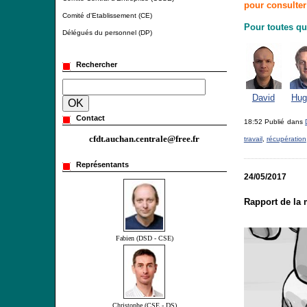
pour consulter 
Comité d'Etablissement (CE)
Pour toutes qu
Délégués du personnel (DP)
Rechercher
David
Hug
Contact
18:52 Publié dans
cfdt.auchan.centrale@free.fr
travail
,
récupération
Représentants
24/05/2017
Rapport de la 
Fabien (DSD - CSE)
Christophe (CSE - DS)