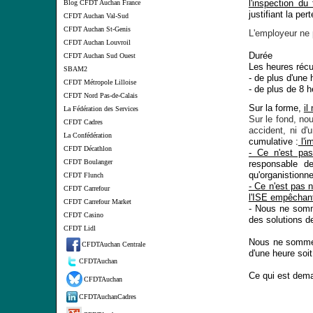
l'inspection du 
Blog CFDT Auchan France
justifiant la per
CFDT Auchan Val-Sud
CFDT Auchan St-Genis
L'employeur ne 
CFDT Auchan Louvroil
Durée
CFDT Auchan Sud Ouest
Les heures réc
SBAM2
- de plus d'une 
CFDT Métropole Lilloise
- de plus de 8 
CFDT Nord Pas-de-Calais
Sur la forme,
il
La Fédération des Services
Sur le fond, no
CFDT Cadres
accident, ni d'
La Confédération
cumulative :
l'im
CFDT Décathlon
- Ce n'est pas 
CFDT Boulanger
responsable de
qu'organistionne
CFDT Flunch
- Ce n'est pas n
CFDT Carrefour
l'ISE empêchant
CFDT Carrefour Market
- Nous ne somm
CFDT Casino
des solutions d
CFDT Lidl
Nous ne sommes
CFDTAuchan Centrale
d'une heure soi
CFDTAuchan
Ce qui est dem
CFDTAuchan
CFDTAuchanCadres