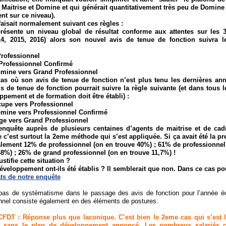
re Maitrise et Domine et qui générait quantitativement très peu de Domine
nt sur ce niveau).
faisait normalement suivant ces règles :
présente un niveau global de résultat conforme aux attentes sur les 3
014, 2015, 2016) alors son nouvel avis de tenue de fonction suivra 
Professionnel
Professionnel Confirmé
Domine vers Grand Professionnel
as où son avis de tenue de fonction n’est plus tenu les dernières ann
s de tenue de fonction pourrait suivre la règle suivante (et dans tous 
pement et de formation doit être établi) :
cupe vers Professionnel
Domine vers Professionnel Confirmé
age vers Grand Professionnel
enquête auprès de plusieurs centaines d’agents de maitrise et de cad
 c’est surtout la 2eme méthode qui s’est appliquée. Si ça avait été la p
alement 12% de professionnel (on en trouve 40%) ; 61% de professionne
48%) ; 26% de grand professionnel (on en trouve 11,7%) !
ustifie cette situation ?
éveloppement ont-ils été établis ? Il semblerait que non. Dans ce cas p
ats de notre enquête
 pas de systématisme dans le passage des avis de fonction pour l’année é
nnel consiste également en des éléments de postures.
FDT : Réponse plus que laconique. C’est bien le 2eme cas qui s’est 
s sans le plan de développement annoncé. Les nombreux salariés 