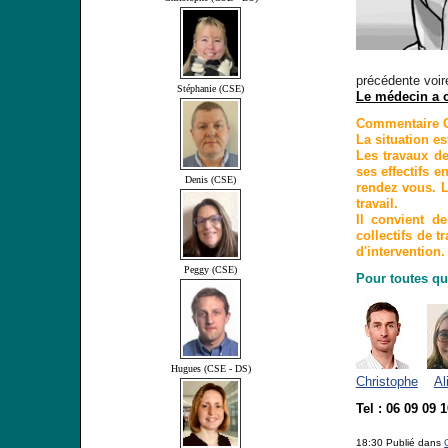
précédente voir
Stéphanie (CSE)
Le médecin a cl
Commentaire 
La situation es
Les travaux de
ses effectifs 
Denis (CSE)
rendez vous. Le
travail.
Il convient d
collectifs de t
d'intervention.
Peggy (CSE)
Pour toutes qu
Hugues (CSE - DS)
Christophe
Al
Tel : 06 09 09 
18:30 Publié dans