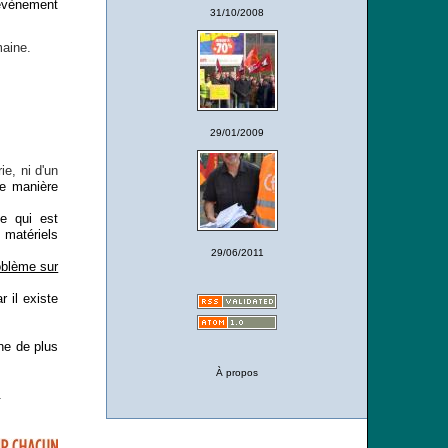
'évènement
31/10/2008
maine.
29/01/2009
ie, ni d'un
de manière
le qui est
matériels
29/06/2011
roblème sur
 il existe
ne de plus
À propos
.