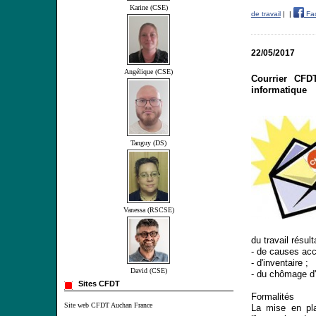
Karine (CSE)
de travail
|
|
Fa
22/05/2017
Angélique (CSE)
Courrier CFD
informatique
Tanguy (DS)
Vanessa (RSCSE)
du travail résu
- de causes acc
- d'inventaire ;
David (CSE)
- du chômage d'u
Sites CFDT
Formalités
Site web CFDT Auchan France
L
a mise en pla