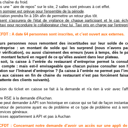
a chaîne du froid.
s une " aire de repos" sur le site, 2 salles sont prévues à cet effet.
n pompier est prévue pour l'ensemble de la période
.
tation prendra fin à 16h afin de permettre un retour plus tôt.
sent s'assurera de l'état de vigilance de chaque participant et le cas éc
axi pour reconduire le collaborateur chez lui. Taxi pris en charge par l'entrepr
DT : A date 64 personnes sont inscrites, et c’est ouvert aux externes.
urs personnes nous remontent des incertitudes sur leur solde de 
entreprise : un montant de solde qui les surprend (nous n’avons pa
ur vérification), ou aussi clairement des erreurs (vues à temps, dès le 
 montant facturé en regard de ce qu’elles avaient dans leur plateau.
soit, la caisse à l’entrée du restaurant d’entreprise permet la consu
u compte : mais est-il envisageable que chacun puisse consulter son h
tion sur l’Intranet d’entreprise ? (la caisse à l’entrée ne permet pas l’i
n aux caisses en fin de chaine du restaurant n’est pas forcément fais
’attente des clients suivants).
ion du ticket en caisse se fait à la demande et n'a rien à voir avec l'af
re RSE à la demande d'Auchan.
 peut demander à API son historique en caisse qui se fait de façon instanta
retour de personne ayant eu de problème et ce type de problème est à rem
services généraux.
isses appartiennent à API et pas à Auchan
FDT : Concernant notre demande d’avoir un accès sur une appli de l