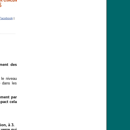
Facebook
|
ement des
 le niveau
é dans les
ement par
pact cela
ion, à 3.
 verre qui