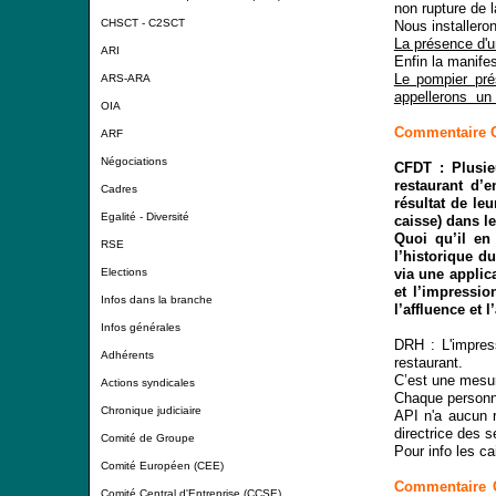
non rupture de l
CHSCT - C2SCT
Nous installeron
La présence d'u
ARI
Enfin la manifes
Le pompier pré
ARS-ARA
appellerons un t
OIA
Commentaire CF
ARF
Négociations
CFDT : Plusie
restaurant d’
Cadres
résultat de le
Egalité - Diversité
caisse) dans le
Quoi qu’il en 
RSE
l’historique d
via une applica
Elections
et l’impressio
Infos dans la branche
l’affluence et l
Infos générales
DRH : L'impress
Adhérents
restaurant.
C’est une mesu
Actions syndicales
Chaque personne
Chronique judiciaire
API n'a aucun 
directrice des 
Comité de Groupe
Pour info
les ca
Comité Européen (CEE)
Commentaire C
Comité Central d'Entreprise (CCSE)