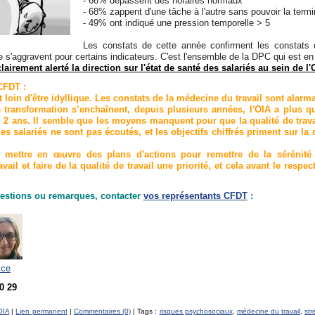
- 66% dépassent des horaires normaux
- 68% zappent d'une tâche à l'autre sans pouvoir la termi
- 49% ont indiqué une pression temporelle > 5
Les constats de cette année confirment les constats 
e s'aggravent pour certains indicateurs. C'est l'ensemble de la DPC qui est en
airement alerté la direction sur l'état de santé des salariés au sein de l'
CFDT :
t loin d'être idyllique. Les constats de la médecine du travail sont alarma
 transformation s’enchaînent, depuis plusieurs années, l'OIA a plus q
en 2 ans. Il semble que les moyens manquent pour que la qualité de trava
s salariés ne sont pas écoutés, et les objectifs chiffrés priment sur la 
e mettre en œuvre des plans d'actions pour remettre de la sérénité
ravail et faire de la qualité de travail une priorité, et cela avant le respe
estions ou remarques, contacter
vos représentants CFDT
:
ice
10 29
OIA
|
Lien permanent
|
Commentaires (0)
| Tags :
risques psychosociaux
,
médecine du travail
,
str