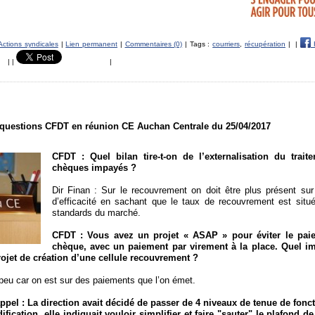
Actions syndicales
|
Lien permanent
|
Commentaires (0)
| Tags :
courriers
,
récupération
|
|
|
|
|
questions CFDT en réunion CE Auchan Centrale du 25/04/2017
CFDT : Quel bilan tire-t-on de l’externalisation du trait
chèques impayés ?
Dir Finan : Sur le recouvrement on doit être plus présent sur
d’efficacité en sachant que le taux de recouvrement est situ
standards du marché.
CFDT : Vous avez un projet « ASAP » pour éviter le pai
chèque, avec un paiement par virement à la place. Quel im
projet de création d’une cellule recouvrement ?
s peu car on est sur des paiements que l’on émet.
ppel : La direction avait décidé de passer de 4 niveaux de tenue de fonct
fication, elle indiquait vouloir simplifier et faire "sauter" le plafond de