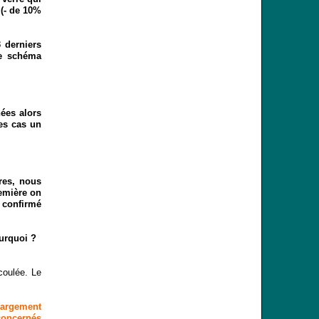
 (- de 10%
 derniers
le schéma
ées alors
les cas un
res, nous
remière on
l confirmé
ourquoi ?
coulée. Le
largement
concernés