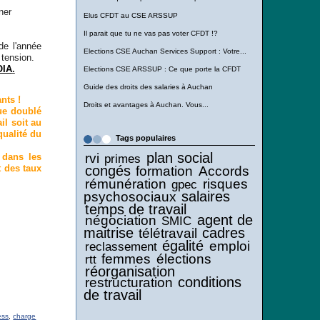
ner
Elus CFDT au CSE ARSSUP
Il parait que tu ne vas pas voter CFDT !?
de l'année
Elections CSE Auchan Services Support : Votre...
 tension.
OIA
.
Elections CSE ARSSUP : Ce que porte la CFDT
Guide des droits des salaries à Auchan
nts !
Droits et avantages à Auchan. Vous...
ue doublé
il soit au
qualité du
Tags populaires
plan social
rvi
primes
 dans les
congés
ct des taux
formation
Accords
rémunération
risques
gpec
salaires
psychosociaux
temps de travail
agent de
négociation
SMIC
maitrise
cadres
télétravail
égalité
emploi
reclassement
femmes
élections
rtt
réorganisation
conditions
restructuration
de travail
ess
,
charge