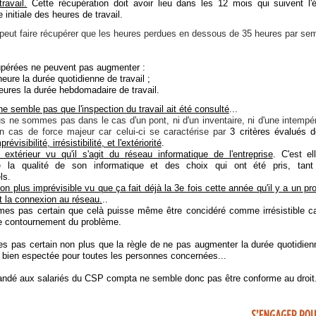
travail.
Cette récupération doit avoir lieu dans les 12 mois qui suivent l
te initiale des heures de travail.
peut faire récupérer que les heures perdues en dessous de 35 heures par se
upérées ne peuvent pas augmenter :
heure la durée quotidienne de travail ;
heures la durée hebdomadaire de travail.
 ne semble pas que l'inspection du travail ait été consulté
...
us ne sommes pas dans le cas d'un pont, ni d'un inventaire, ni d'une intempér
un cas de force majeur car celui-ci se caractérise par
3 critères évalués 
prévisibilité, irrésistibilité, et l'extériorité
.
extérieur vu qu'il s'agit du réseau informatique de l'entreprise
. C'est el
 la qualité de son informatique et des choix qui ont été pris, tant 
ls.
on plus imprévisible vu que ça fait déjà la 3e fois cette année qu'il y a un p
 la connexion au réseau.
..
es pas certain que celà puisse même être concidéré comme irrésistible car
e contournement du problème.
 pas certain non plus que la règle de ne pas augmenter la durée quotidien
t bien espectée pour toutes les personnes concernées...
andé aux salariés du CSP compta ne semble donc pas être conforme au droit