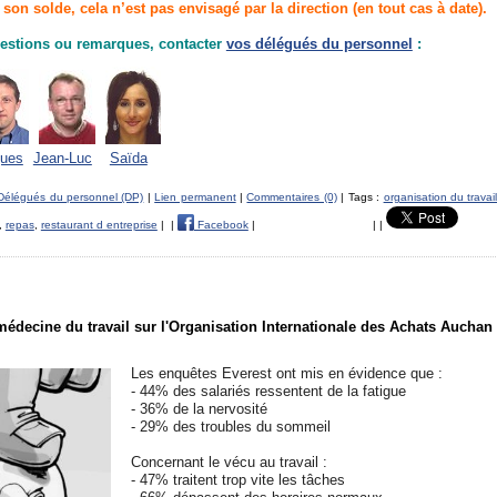
son solde, cela n’est pas envisagé par la direction (en tout cas à date).
estions ou remarques, contacter
vos délégués du personnel
:
ues
Jean-Luc
Saïda
Délégués du personnel (DP)
|
Lien permanent
|
Commentaires (0)
| Tags :
organisation du travai
,
repas
,
restaurant d entreprise
|
|
Facebook
|
|
|
médecine du travail sur l'Organisation Internationale des Achats Auchan
Les enquêtes Everest ont mis en évidence que :
- 44% des salariés ressentent de la fatigue
- 36% de la nervosité
- 29% des troubles du sommeil
Concernant le vécu au travail :
- 47% traitent trop vite les tâches