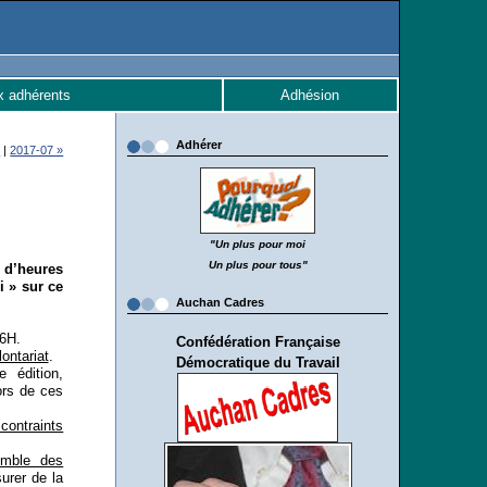
x adhérents
Adhésion
Adhérer
l
|
2017-07 »
"Un plus pour moi
Un plus pour tous"
 d’heures
i » sur ce
Auchan Cadres
6H.
Confédération Française
ontariat
.
Démocratique du Travail
e édition,
ors de ces
contraints
semble des
urer de la