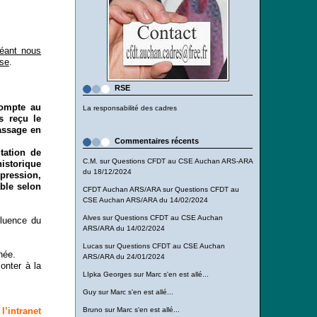
héant nous
ise
.
RSE
compte au
La responsabilité des cadres
s reçu le
passage en
Commentaires récents
ltation de
C.M.
sur
Questions CFDT au CSE Auchan ARS-ARA
istorique
du 18/12/2024
mpression,
able selon
CFDT Auchan ARS/ARA
sur
Questions CFDT au
CSE Auchan ARS/ARA du 14/02/2024
Alves
sur
Questions CFDT au CSE Auchan
fluence du
ARS/ARA du 14/02/2024
Lucas
sur
Questions CFDT au CSE Auchan
née.
ARS/ARA du 24/01/2024
onter à la
LIpka Georges
sur
Marc s'en est allé...
Guy
sur
Marc s'en est allé...
’intranet
Bruno
sur
Marc s'en est allé...