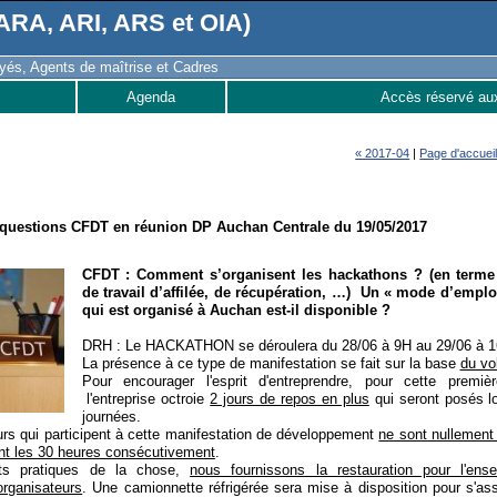
RA, ARI, ARS et OIA)
és, Agents de maîtrise et Cadres
Agenda
Accès réservé au
« 2017-04
|
Page d'accuei
questions CFDT en réunion DP Auchan Centrale du 19/05/2017
CFDT : Comment s’organisent les
hackathon
s ? (en terme
de travail d’affilée, de récupération, …) Un « mode d’emplo
qui est organisé à Auchan est-il disponible ?
DRH : Le HACKATHON se déroulera du 28/06 à 9H au 29/06 à 1
La présence à ce type de manifestation se fait sur la base
du vol
Pour encourager l'esprit d'entreprendre, pour cette premièr
l'entreprise octroie
2 jours de repos en plus
qui seront posés l
journées.
urs qui participent à cette manifestation de développement
ne sont nullement 
nt les 30 heures consécutivement
.
ts pratiques de la chose,
nous fournissons la restauration pour l'en
organisateurs
. Une camionnette réfrigérée sera mise à disposition pour s'ass