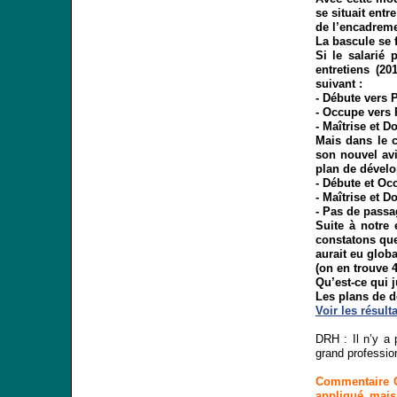
se situait ent
de l’encadreme
La bascule se 
Si le salarié 
entretiens (2
suivant :
- Débute vers 
- Occupe vers 
- Maîtrise et 
Mais dans le c
son nouvel avi
plan de dévelop
- Débute et Oc
- Maîtrise et 
- Pas de pass
Suite à notre 
constatons que
aurait eu glob
(on en trouve 
Qu’est-ce qui j
Les plans de d
Voir les résult
DRH : Il n’y a
grand professio
Commentaire C
appliqué mai