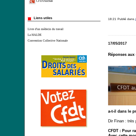
CFDTAuchan
Liens utiles
18:21 Publié dans
Livre d'un médecin du travail
La HALDE
Convention Collective Nationale
17/05/2017
Réponses aux 
a-t-il dans le 
Dir Finan : trè
CFDT : Pour ra
Avec cette modi