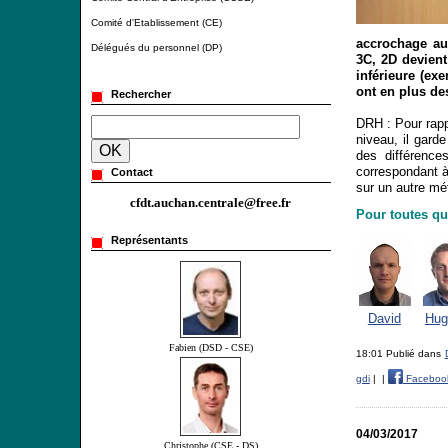
Comité d'Etablissement (CE)
accrochage au 
Délégués du personnel (DP)
3C, 2D devient
inférieure (ex
ont en plus de
Rechercher
DRH : Pour rapp
niveau, il gard
des différence
correspondant à
Contact
sur un autre mét
cfdt.auchan.centrale@free.fr
Pour toutes qu
Représentants
David
Hug
Fabien (DSD - CSE)
18:01 Publié dans
gdi
|
|
Faceboo
04/03/2017
Christophe (CSE - DS)