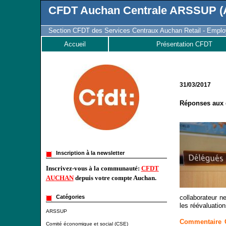
CFDT Auchan Centrale ARSSUP (A
Section CFDT des Services Centraux Auchan Retail - Employ
Accueil
Présentation CFDT
31/03/2017
Réponses aux 
Inscription à la newsletter
Inscrivez-vous à la communauté:
CFDT
AUCHAN
depuis votre compte Auchan.
collaborateur n
Catégories
les réévaluatio
ARSSUP
Commentaire CF
Comité économique et social (CSE)