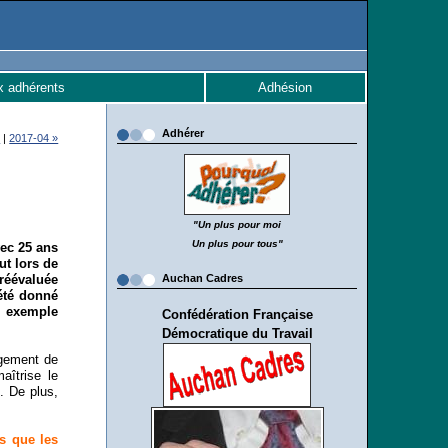
x adhérents
Adhésion
Adhérer
l
|
2017-04 »
"Un plus pour moi
Un plus pour tous"
vec 25 ans
ut lors de
réévaluée
Auchan Cadres
été donné
n exemple
Confédération Française
Démocratique du Travail
ngement de
aîtrise le
s. De plus,
s que les