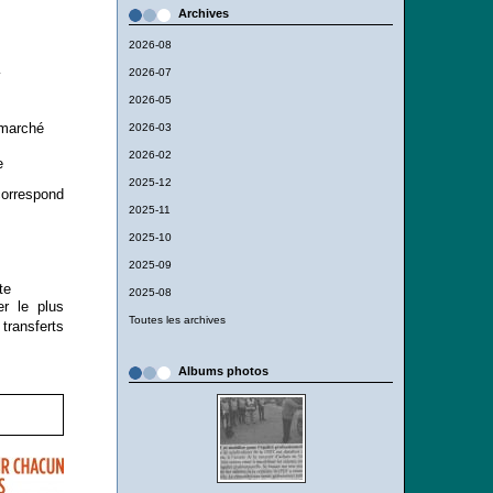
Archives
2026-08
…
2026-07
2026-05
rmarché
2026-03
2026-02
e
2025-12
orrespond
2025-11
2025-10
2025-09
nte
2025-08
er le plus
Toutes les archives
ansferts
Albums photos