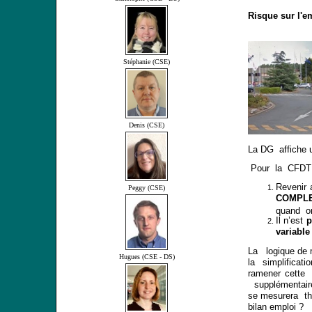
Risque sur l'e
Stéphanie (CSE)
Denis (CSE)
La DG affiche u
Pour la CFDT 
Revenir 
Peggy (CSE)
COMPL
quand o
Il n’est
p
variable
La logique de m
Hugues (CSE - DS)
la simplificat
ramener cett
supplémentaire
se mesurera t
bilan emploi ?