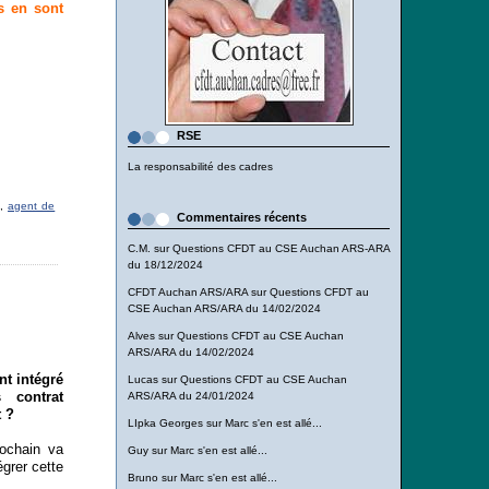
s en sont
RSE
La responsabilité des cadres
,
agent de
Commentaires récents
C.M.
sur
Questions CFDT au CSE Auchan ARS-ARA
du 18/12/2024
CFDT Auchan ARS/ARA
sur
Questions CFDT au
CSE Auchan ARS/ARA du 14/02/2024
Alves
sur
Questions CFDT au CSE Auchan
ARS/ARA du 14/02/2024
t intégré
Lucas
sur
Questions CFDT au CSE Auchan
 contrat
ARS/ARA du 24/01/2024
 ?
LIpka Georges
sur
Marc s'en est allé...
ochain va
Guy
sur
Marc s'en est allé...
égrer cette
Bruno
sur
Marc s'en est allé...