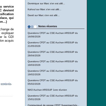
Dominique
sur
Marc s'en est allé...
u service
Kahoul
sur
Marc s'en est allé...
C devient
sification
David
sur
Marc s'en est allé...
place, qui
ion…)
Notes récentes
l change de
 expliquer
Questions CFDT au CSE Auchan ARSSUP du
par la GDI
16/06/2026
elon acquis
Questions CFDT au CSE Auchan ARSSUP du
21/05/2026
Questions CFDT au CSE Auchan ARSSUP du
28/04/2026
Questions CFDT au CSE Auchan ARSSUP du
19/03/2026
Questions CFDT au CSE Auchan ARSSUP du
19/02/2026
Questions CFDT au CSE Auchan ARSSUP du
,
employés
,
05/02/2026
NAO Auchan ARSSUP 1ere réunion
Questions CFDT au CSE Auchan ARSSUP du
15/01/2026
Communiqué de presse CFDT Supermarchés...