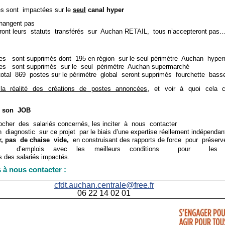
 sont impactées sur le
seul
canal hyper
hangent pas
ront leurs statuts transférés sur Auchan RETAIL, tous n’accepteront pas
es sont supprimés dont 195 en région sur le seul périmètre Auchan hype
es sont supprimés sur le seul périmètre Auchan supermarché
total 869 postes sur le périmètre global seront supprimés fourchette bass
 la réalité des créations de postes annoncées
, et voir à quoi cela c
a son JOB
ocher des salariés concernés, les inciter à nous contacter
n diagnostic sur ce projet par le biais d’une expertise réellement indépenda
r, pas de chaise vide,
en construisant des rapports de force pour préserv
le d’emplois avec les meilleurs conditions pour les tr
s des salariés impactés.
 à nous contacter :
cfdt.auchan.centrale@free.fr
06 22 14 02 01