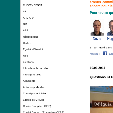
erreurs commi
CHSCT - C2SCT
encore pour leu
ARI
Pour toutes qu
ARS-ARA
OIA
ARF
Négociations
David
Hug
Cadres
17:10 Publié dans
Egalité - Diversité
maitrise
|
|
Fac
RSE
Elections
10/03/2017
Infos dans la branche
Infos générales
Questions CFD
Adhérents
Actions syndicales
Chronique judiciaire
Comité de Groupe
Comité Européen (CEE)
Comité Central d'Entreprise (CCSE)