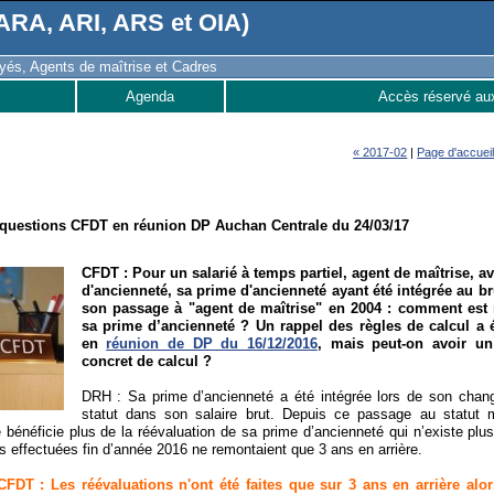
RA, ARI, ARS et OIA)
és, Agents de maîtrise et Cadres
Agenda
Accès réservé au
« 2017-02
|
Page d'accuei
questions CFDT en réunion DP Auchan Centrale du 24/03/17
CFDT :
Pour un salarié à temps partiel, agent de maîtrise, a
d'ancienneté, sa prime d'ancienneté ayant été intégrée au br
son passage à "agent de maîtrise" en 2004 : comment est 
sa prime d’ancienneté ?
Un rappel des règles de calcul a 
en
réunion de DP du 16/12/2016
, mais peut-on avoir u
concret de calcul ?
DRH : Sa prime d’ancienneté a été intégrée lors de son cha
statut dans son salaire brut. Depuis ce passage au statut m
e bénéficie plus de la réévaluation de sa prime d’ancienneté qui n’existe plu
ns effectuées fin d’année 2016 ne remontaient que 3 ans en arrière.
DT : Les réévaluations n'ont été faites que sur 3 ans en arrière alor