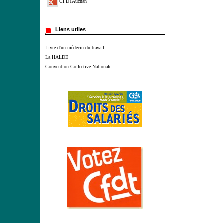
CFDTAuchan
Liens utiles
Livre d'un médecin du travail
La HALDE
Convention Collective Nationale