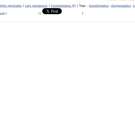
Infos générales
|
Lien permanent
|
Commentaires (0)
| Tags :
transformation
,
réorganisation
,
e
ook
|
|
|
|