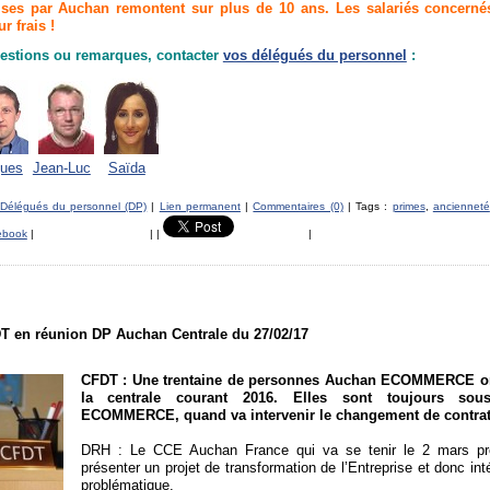
ses par Auchan remontent sur plus de 10 ans. Les salariés concerné
r frais !
estions ou remarques, contacter
vos délégués du personnel
:
ues
Jean-Luc
Saïda
Délégués du personnel (DP)
|
Lien permanent
|
Commentaires (0)
| Tags :
primes
,
ancienneté
ebook
|
|
|
|
T en réunion DP Auchan Centrale du 27/02/17
CFDT : Une trentaine de personnes Auchan ECOMMERCE on
la centrale courant 2016. Elles sont toujours sous
ECOMMERCE, quand va intervenir le changement de contrat
DRH : Le CCE Auchan France qui va se tenir le 2 mars pr
présenter un projet de transformation de l’Entreprise et donc int
problématique.