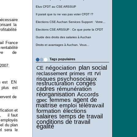
Elus CFDT au CSE ARSSUP
Il parait que tu ne vas pas voter CFDT !?
nécessaire
Elections CSE Auchan Services Support : Votre...
orisant la
fitabilité
Elections CSE ARSSUP : Ce que porte la CFDT
Guide des droits des salaries à Auchan
il France
Droits et avantages à Auchan. Vous...
entabilité
ative de
Tags populaires
 2007.
plan social
négociation
CE
rvi
reclassement
primes
rtt
risques psychosociaux
congés
res est EN
restructuration
cadres
 plus est
rémunération
réorganisation
Accords
servent de
agent de
femmes
gpec
maitrise
emploi
télétravail
formation
élections
ication et
 , il faut
salaires
temps de travail
employés
conditions de travail
el du plan
égalité
el sera le