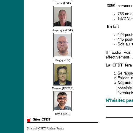
Karine (CSE)
3059 personnes
763 ne c
1872 Ver
En fait
Angélique (CSE)
424 post
445 post
Soit au 
Il faudra voir
effectivement…
Tanguy (DS)
La CFDT fer
Se rappr
Exiger u
Négocie
possib
Vanessa (RSCSE)
éventuel
N'hésitez pas
David (CSE)
Sites CFDT
Site web CFDT Auchan France