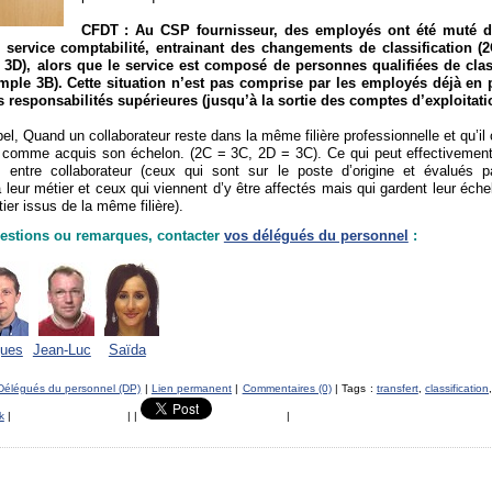
CFDT : Au CSP fournisseur, des employés ont été muté d
service comptabilité, entrainant des changements de classification (2
 3D), alors que le service est composé de personnes qualifiées de clas
emple 3B). Cette situation n’est pas comprise par les employés déjà en 
s responsabilités supérieures (jusqu’à la sortie des comptes d’exploitat
el, Quand un collaborateur reste dans la même filière professionnelle et qu’i
e comme acquis son échelon. (2C = 3C, 2D = 3C). Ce qui peut effectivement
s entre collaborateur (ceux qui sont sur le poste d’origine et évalués 
 leur métier et ceux qui viennent d’y être affectés mais qui gardent leur éch
ier issus de la même filière).
estions ou remarques, contacter
vos délégués du personnel
:
ues
Jean-Luc
Saïda
Délégués du personnel (DP)
|
Lien permanent
|
Commentaires (0)
| Tags :
transfert
,
classification
k
|
|
|
|