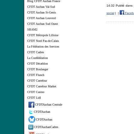
Blog CFDT Auchan France
14:32 Publié dans
CFDT Auchan Val-Sud
CFDT Auchan St-Genis
social
|
|
Faceb
CFDT Auchan Louvroil
CFDT Auchan Sud Ouest
SBAM2
CFDT Métropole Lilloise
CFDT Nord Pas-de-Calais
La Fédération des Services
CFDT Cadres
La Confédération
CFDT Décathlon
CFDT Boulanger
CFDT Flunch
CFDT Carrefour
CFDT Carrefour Market
CFDT Casino
CFDT Lidl
CFDTAuchan Centrale
CFDTAuchan
CFDTAuchan
CFDTAuchanCadres