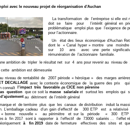
mploi avec le nouveau projet de réorganisation d'Auchan
La transformation de l’entreprise si elle est 
doit se faire pour l’intérêt général en pri
problématique emploi plus que l’exigence de pro
pour l’actionnaire.
Un état des lieux économique d'Auchan Reta
dont le « Canal hyper » montre une moindre r
sur 10 ans avec une perte signific
rémunération de l’actionnaire familiale.
ne ambition de tripler le résultat net sur 4 ans pour revenir au niveau de
cette ambition est démesurée
au niveau de rentabilité de 2007 période « héroïque » des marges arriè
ET DECALLAGE
avec le contexte économique de la guerre des prix qui
l’impact très favorable
u CICE non pérenne
n connaît
d
as question
que ce soit la
masse salariale
et surtout les emplois qui 
 d’ajustement
au détriment de l’intérêt général
arque et de territoire plus que les canaux de distribution induit la massif
ion. L’emballage cadeau d’un gain d’effectif de 300 ETP est a relativisé
e « bonne nouvelle » au périmètre et sur la période « 300 ETP 
s à fin 2017 sont à rapporter à l’effectif de 73000 salariés … l’effet ré
héoriquement
à fin 2019
date de fermeture effectives des sites et qu