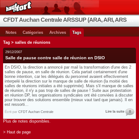
CFDT Auchan Centrale ARSSUP (ARA, ARI, ARS et OIA)
Notes
Catégories
Archives
Tags
Tag > salles de réunions
29/12/2007
Salle de pause contre salle de réunion en DSIO
En DSIO, la direction a annoncé par mail la transformation d'une des 2
salles de pause, en salle de réunion. Cela partait certainement d'une
bonne intention, car les délégués du personnel avaient effectivement
interpelé la direction sur le manque de salle de réunion (la moitié des
salles de réunions initiales a été supprimée). Mais s'il manque de salles
de réunion, il n'y a pas trop de salles de pause ! Suite aux protestation
en réunion DP, les organisations syndicales ont été conviées à discuter
pour trouver des solutions ensemble (mieux vaut tard que jamais). Il en
est ressorti...
Lire la suite
0
Écrit par
CFDT Auchan Centrale
Plus de notes disponibles.
> Haut de page