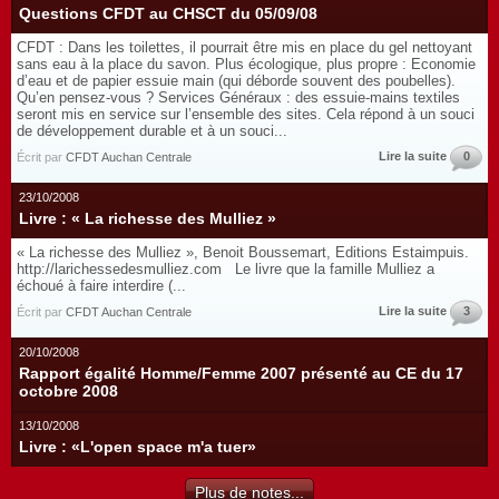
Questions CFDT au CHSCT du 05/09/08
CFDT : Dans les toilettes, il pourrait être mis en place du gel nettoyant
sans eau à la place du savon. Plus écologique, plus propre : Economie
d’eau et de papier essuie main (qui déborde souvent des poubelles).
Qu’en pensez-vous ? Services Généraux : des essuie-mains textiles
seront mis en service sur l’ensemble des sites. Cela répond à un souci
de développement durable et à un souci...
Lire la suite
0
Écrit par
CFDT Auchan Centrale
23/10/2008
Livre : « La richesse des Mulliez »
« La richesse des Mulliez », Benoit Boussemart, Editions Estaimpuis.
http://larichessedesmulliez.com Le livre que la famille Mulliez a
échoué à faire interdire (...
Lire la suite
3
Écrit par
CFDT Auchan Centrale
20/10/2008
Rapport égalité Homme/Femme 2007 présenté au CE du 17
octobre 2008
13/10/2008
Livre : «L'open space m'a tuer»
Plus de notes...