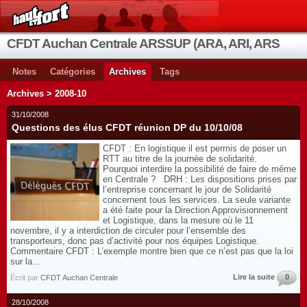
CFDT Auchan Centrale ARSSUP (ARA, ARI, ARS et OIA)
Notes
Catégories
Archives
Tags
Archives > 2008-10
31/10/2008
Questions des élus CFDT réunion DP du 10/10/08
CFDT : En logistique il est permis de poser un
RTT au titre de la journée de solidarité.
Pourquoi interdire la possibilité de faire de même
en Centrale ? DRH : Les dispositions prises par
l’entreprise concernant le jour de Solidarité
concernent tous les services. La seule variante
a été faite pour la Direction Approvisionnement
et Logistique, dans la mesure où le 11
novembre, il y a interdiction de circuler pour l’ensemble des
transporteurs, donc pas d’activité pour nos équipes Logistique.
Commentaire CFDT : L’exemple montre bien que ce n’est pas que la loi
sur la...
Lire la suite
0
Écrit par
CFDT Auchan Centrale
28/10/2008