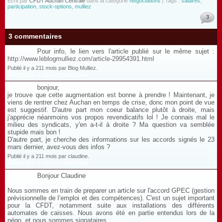
Écrit par
CFDT Auchan Centrale
dans la catégorie
Négociations
| Tags :
salaires
,
participation
,
stock-options
,
mulliez
3
3 commentaires
Pour info, le lien vers l'article publié sur le même sujet :
http://www.leblogmulliez.com/article-29954391.html
Publié il y a 211 mois par Blog Mulliez.
Répondre à ce commentaire
bonjour,
je trouve que cette augmentation est bonne à prendre ! Maintenant, je
viens de rentrer chez Auchan en temps de crise, donc mon point de vue
est suggestif. D'autre part mon coeur balance plutôt à droite, mais
j'apprécie néanmoins vos propos revendicatifs lol ! Je connais mal le
milieu des syndicats, y'en a-t-il à droite ? Ma question va semblée
stupide mais bon !
D'autre part, je cherche des informations sur les accords signés le 23
mars dernier, avez-vous des infos ?
Publié il y a 211 mois par claudine.
Répondre à ce commentaire
Bonjour Claudine
Nous sommes en train de preparer un article sur l'accord GPEC (gestion
prévisionnelle de l’emploi et des compétences). C'est un sujet important
pour la CFDT, notamment suite aux installations des différents
automates de caisses. Nous avons été en partie entendus lors de la
négo, et nous sommes signataires.