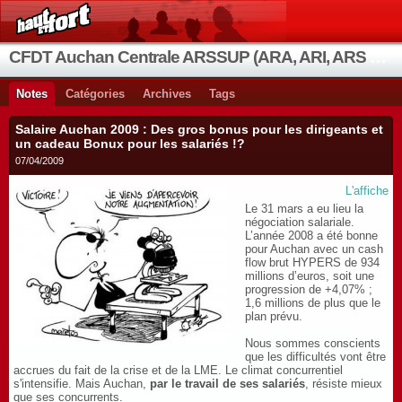
CFDT Auchan Centrale ARSSUP (ARA, ARI, ARS et OIA)
Notes
Catégories
Archives
Tags
Salaire Auchan 2009 : Des gros bonus pour les dirigeants et
un cadeau Bonux pour les salariés !?
07/04/2009
L'affiche
Le 31 mars a eu lieu la
négociation salariale.
L’année 2008 a été bonne
pour Auchan avec un cash
flow brut HYPERS de 934
millions d’euros, soit une
progression de +4,07% ;
1,6 millions de plus que le
plan prévu.
Nous sommes conscients
que les difficultés vont être
accrues du fait de la crise et de la LME. Le climat concurrentiel
s'intensifie. Mais Auchan,
par le travail de ses salariés
, résiste mieux
que ses concurrents.