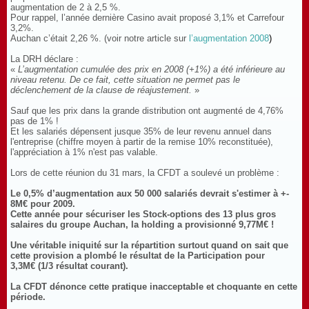
augmentation de 2 à 2,5 %.
Pour rappel, l’année dernière Casino avait proposé 3,1% et Carrefour
3,2%.
Auchan c’était 2,26 %. (voir notre article sur
l’augmentation 2008
)
La DRH déclare :
«
L’augmentation cumulée des prix en 2008 (+1%) a été inférieure au
niveau retenu. De ce fait, cette situation ne permet pas le
déclenchement de la clause de réajustement.
»
Sauf que les prix dans la grande distribution ont augmenté de 4,76%
pas de 1% !
Et les salariés dépensent jusque 35% de leur revenu annuel dans
l'entreprise (chiffre moyen à partir de la remise 10% reconstituée),
l'appréciation à 1% n'est pas valable.
Lors de cette réunion du 31 mars, la CFDT a soulevé un problème :
Le 0,5% d’augmentation aux 50 000 salariés devrait s'estimer à +-
8M€ pour 2009.
Cette année pour sécuriser les Stock-options des 13 plus gros
salaires du groupe Auchan, la holding a provisionné 9,77M€ !
Une véritable iniquité sur la répartition surtout quand on sait que
cette provision a plombé le résultat de la Participation pour
3,3M€ (1/3 résultat courant).
La CFDT dénonce cette pratique inacceptable et choquante en cette
période.