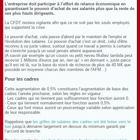
L’entreprise doit participer à l’effort de relance économique en
garantissant le pouvoir d’achat de ses salariés plus que la rente de
ses plus hauts dirigeants.
La CFDT restera vigilante afin que ce ne soit pas les seuls employés
qui supportent la crise.
Le pouvoir d'achat, cela passe d'abord par le maintien de l'emploi et
l'évolution des salaires. Le pouvoir d'achat c'est un droit, celui d'être
reconnu à sa juste valeur, surtout quand ce travail a permis à certains
de s'enrichir jusqu'à un seuil jamais atteint auparavant.
(A savoir par exemple qu’un cousin ou petit neveu Mulliez lambda peut
recevoir 1 Millions d'euros par an, rien qu’ « en dormant », juste parce
qu’il est né là, sur la base du stock de richesse de plus de 40 M€ que
possède en moyenne chacun des membres de l'AFM…)
Pour les cadres
Cette augmentation de 0,5% constituera l’augmentation de base des
cadres l’année prochaine, selon les règles en vigueur :
- Les cadres qui ne tiennent pas suffisamment leur fonction auront 0.
- Ceux qui tiennent normalement leur fonction auront 0,5%.
- Ceux qui font mieux auront un pourcentage variable selon appréciation
de leur responsable.
Rappelons que
les grilles de salaires des cadres ont été tirées vers le
bas
jusqu’à démarrer largement en dessus du minimum garanti par
l’accord de branche.