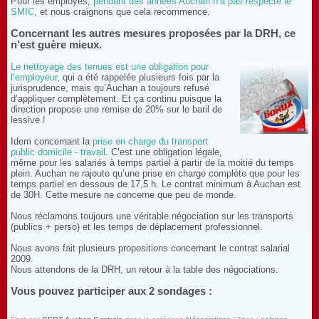
Pour les employés,
pendant des années Auchan n’a pas respecté le
SMIC
, et nous craignons que cela recommence.
Concernant les autres mesures proposées par la DRH, ce
n’est guère mieux.
Le nettoyage des tenues est une obligation pour
l’employeur
, qui a été rappelée plusieurs fois par la
jurisprudence, mais qu’Auchan a toujours refusé
d’appliquer complètement. Et ça continu puisque la
direction propose une remise de 20% sur le baril de
lessive !
Idem concernant la
prise en charge du transport
public domicile - travail
. C’est une obligation légale,
même pour les salariés à temps partiel à partir de la moitié du temps
plein. Auchan ne rajoute qu’une prise en charge complète que pour les
temps partiel en dessous de 17,5 h. Le contrat minimum à Auchan est
de 30H. Cette mesure ne concerne que peu de monde.
Nous réclamons toujours une véritable négociation sur les transports
(publics + perso) et les temps de déplacement professionnel.
Nous avons fait plusieurs propositions concernant le contrat salarial
2009.
Nous attendons de la DRH, un retour à la table des négociations.
Vous pouvez participer aux 2 sondages :