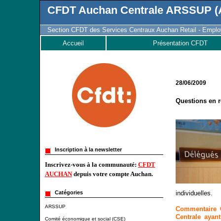
CFDT Auchan Centrale ARSSUP (A
Section CFDT des Services Centraux Auchan Retail - Employ
Accueil
Présentation CFDT
28/06/2009
Questions en r
Inscription à la newsletter
Inscrivez-vous à la communauté:
CFDT
AUCHAN
depuis votre compte Auchan.
individuelles.
Catégories
ARSSUP
Commentaire 
Centrale ayan
Comité économique et social (CSE)