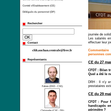
Comité d'Etablissement (CE)
Délégués du personnel (DP)
Rechercher
journée de solid
Les salariés en
effectuer leur j
Contact
Commentaire C
cfdt.auchan.centrale@free.fr
personnes conce
Représentants
CE du 27 mar
CFDT : Bilan t
Quel a été le 
DRH : Il n’y e
prestataires ex
Fabien (DSD - CSE)
CE du 29 mai
CFDT : Pour f
handicapés en
périmètre ?
Christophe (CSE - DS)