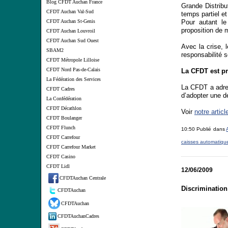
Blog CFDT Auchan France
Grande Distrib
CFDT Auchan Val-Sud
temps partiel e
CFDT Auchan St-Genis
Pour autant le
proposition de m
CFDT Auchan Louvroil
CFDT Auchan Sud Ouest
Avec la crise, 
SBAM2
responsabilité 
CFDT Métropole Lilloise
CFDT Nord Pas-de-Calais
La CFDT est pr
La Fédération des Services
La CFDT a adres
CFDT Cadres
d’adopter une 
La Confédération
CFDT Décathlon
Voir
notre artic
CFDT Boulanger
CFDT Flunch
10:50 Publié dans
CFDT Carrefour
caisses automatiqu
CFDT Carrefour Market
CFDT Casino
CFDT Lidl
12/06/2009
CFDTAuchan Centrale
Discrimination
CFDTAuchan
CFDTAuchan
CFDTAuchanCadres