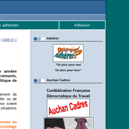
x adhérents
Adhésion
Adhérer
l
|
2009-07 »
"Un plus pour moi
Un plus pour tous"
x années
ciements,
litique de
Auchan Cadres
Confédération Française
gement de
Démocratique du Travail
elle ou de
ise soient
ituations
sonnes en
urcentage