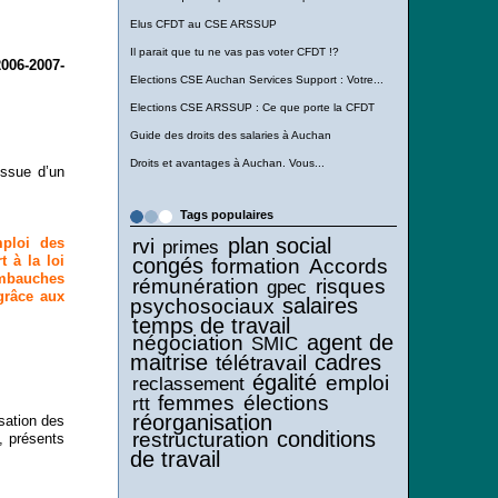
Elus CFDT au CSE ARSSUP
Il parait que tu ne vas pas voter CFDT !?
006-2007-
Elections CSE Auchan Services Support : Votre...
Elections CSE ARSSUP : Ce que porte la CFDT
Guide des droits des salaries à Auchan
Droits et avantages à Auchan. Vous...
issue d’un
Tags populaires
plan social
ploi des
rvi
primes
 à la loi
congés
formation
Accords
embauches
rémunération
risques
gpec
grâce aux
salaires
psychosociaux
temps de travail
agent de
négociation
SMIC
maitrise
cadres
télétravail
égalité
emploi
reclassement
femmes
élections
rtt
réorganisation
sation des
conditions
restructuration
s, présents
de travail