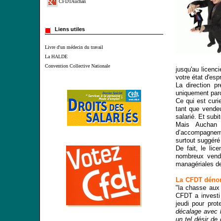
CFDTAuchan
Liens utiles
Livre d'un médecin du travail
La HALDE
Convention Collective Nationale
jusqu'au licenc
votre état d'espri
La direction p
uniquement par
Ce qui est cur
tant que vende
salarié. Et subi
Mais Auchan 
d’accompagneme
surtout suggéré 
De fait, le lic
nombreux vende
managériales de 
La CFDT
déno
"la chasse aux
CFDT a investi 
jeudi pour prot
décalage avec l
un tel désir de