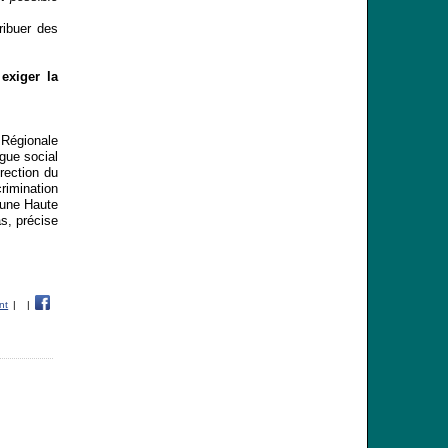
ribuer des
exiger la
 Régionale
gue social
rection du
crimination
 une Haute
as, précise
nt
|
|