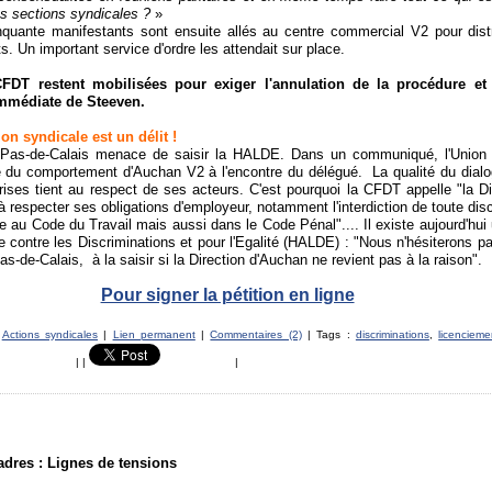
os sections syndicales ?
»
nquante manifestants sont ensuite allés au centre commercial V2 pour dist
ts. Un important service d'ordre les attendait sur place.
FDT restent mobilisées pour exiger l'annulation de la procédure et 
immédiate de Steeven.
on syndicale est un délit !
Pas-de-Calais menace de saisir la HALDE
. Dans
un communiqué, l'Union
 du comportement d'Auchan V2 à l'encontre du délégué. La qualité du dialo
rises tient au respect de ses acteurs. C'est pourquoi la CFDT appelle "la Di
 respecter ses obligations d'employeur, notamment l'interdiction de toute dis
e au Code du Travail mais aussi dans le Code Pénal".... Il existe aujourd'hui
e contre les Discriminations et pour l'Egalité (HALDE) : "Nous n'hésiterons p
-de-Calais, à la saisir si la Direction d'Auchan ne revient pas à la raison".
Pour signer la pétition en ligne
s
Actions syndicales
|
Lien permanent
|
Commentaires (2)
| Tags :
discriminations
,
licencieme
|
|
|
dres : Lignes de tensions