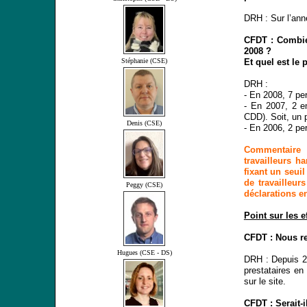
DRH : Sur l’ann
CFDT : Combien
2008 ?
Et quel est le
Stéphanie (CSE)
DRH :
- En 2008, 7 p
- En 2007, 2 e
CDD). Soit, un 
Denis (CSE)
- En 2006, 2 p
Commentaire 
travailleurs h
fixant un seui
de travailleur
Peggy (CSE)
déclarations en
Point sur les e
CFDT : Nous r
Hugues (CSE - DS)
DRH : Depuis 20
prestataires en 
sur le site.
CFDT : Serait-i