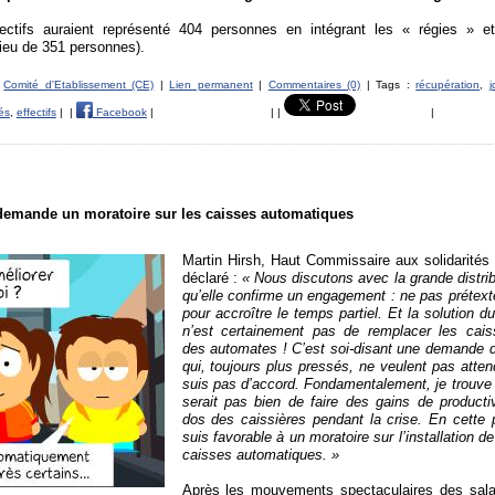
ctifs auraient représenté 404 personnes en intégrant les « régies » e
 lieu de 351 personnes).
s
Comité d'Etablissement (CE)
|
Lien permanent
|
Commentaires (0)
| Tags :
récupération
,
j
és
,
effectifs
|
|
Facebook
|
|
|
|
demande un moratoire sur les caisses automatiques
Martin Hirsh, Haut Commissaire aux solidarités 
déclaré :
« Nous discutons avec la grande distrib
qu’elle confirme un engagement : ne pas prétex
pour accroître le temps partiel. Et la solution 
n’est certainement pas de remplacer les cais
des automates ! C’est soi-disant une demande d
qui, toujours plus pressés, ne veulent pas atten
suis pas d’accord. Fondamentalement, je trouve
serait pas bien de faire des gains de productiv
dos des caissières pendant la crise. En cette p
suis favorable à un moratoire sur l’installation d
caisses automatiques. »
Après les mouvements spectaculaires des sala