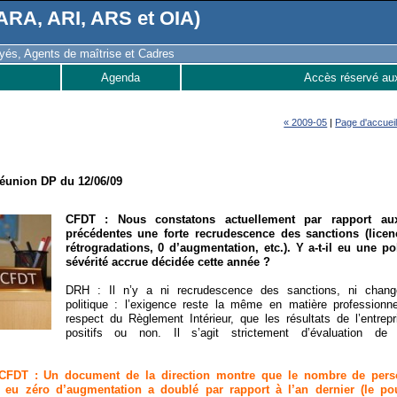
RA, ARI, ARS et OIA)
és, Agents de maîtrise et Cadres
Agenda
Accès réservé au
« 2009-05
|
Page d'accuei
éunion DP du 12/06/09
CFDT : Nous constatons actuellement par rapport au
précédentes une forte recrudescence des sanctions (licen
rétrogradations, 0 d’augmentation, etc.). Y a-t-il eu une po
sévérité accrue décidée cette année ?
DRH : Il n’y a ni recrudescence des sanctions, ni chan
politique : l’exigence reste la même en matière professionn
respect du Règlement Intérieur, que les résultats de l’entrepr
positifs ou non. Il s’agit strictement d’évaluation de s
CFDT : Un document de la direction montre que le nombre de per
t eu zéro d’augmentation a doublé par rapport à l’an dernier (le po