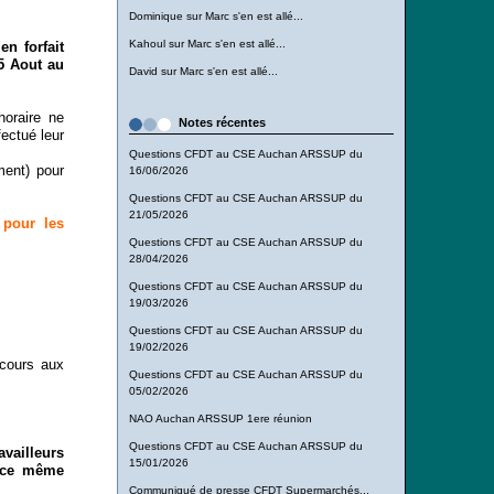
Dominique
sur
Marc s'en est allé...
Kahoul
sur
Marc s'en est allé...
en forfait
5 Aout au
David
sur
Marc s'en est allé...
horaire ne
Notes récentes
fectué leur
Questions CFDT au CSE Auchan ARSSUP du
ment) pour
16/06/2026
Questions CFDT au CSE Auchan ARSSUP du
21/05/2026
 pour les
Questions CFDT au CSE Auchan ARSSUP du
28/04/2026
Questions CFDT au CSE Auchan ARSSUP du
19/03/2026
Questions CFDT au CSE Auchan ARSSUP du
19/02/2026
ecours aux
Questions CFDT au CSE Auchan ARSSUP du
05/02/2026
NAO Auchan ARSSUP 1ere réunion
Questions CFDT au CSE Auchan ARSSUP du
vailleurs
15/01/2026
r ce même
Communiqué de presse CFDT Supermarchés...