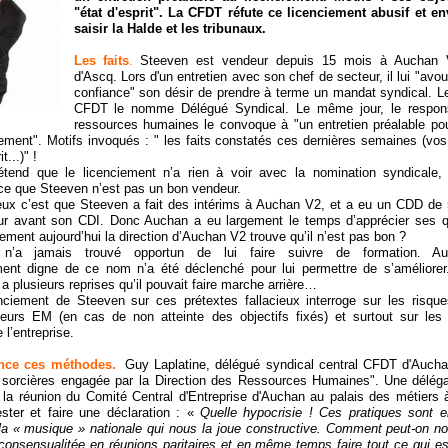
"état d'esprit". La CFDT réfute ce licenciement abusif et e
saisir la Halde et les tribunaux.
Les faits
.
Steeven est vendeur depuis 15 mois à Auchan V
d'Ascq. Lors d'un entretien avec son chef de secteur, il lui "avo
confiance" son désir de prendre à terme un mandat syndical. Le 
CFDT le nomme Délégué Syndical. Le même jour, le respon
ressources humaines le convoque à "un entretien préalable pou
iement". Motifs invoqués : " les faits constatés ces dernières semaines (vos 
t...)" !
rétend que le licenciement n’a rien à voir avec la nomination syndicale,
ce que Steeven n’est pas un bon vendeur.
ieux c’est que Steeven a fait des intérims à Auchan V2, et a eu un CDD de
ur avant son CDI. Donc Auchan a eu largement le temps d’apprécier ses q
tement aujourd’hui la direction d’Auchan V2 trouve qu’il n’est pas bon ?
n’a jamais trouvé opportun de lui faire suivre de formation. A
nt digne de ce nom n’a été déclenché pour lui permettre de s’améliorer
a plusieurs reprises qu’il pouvait faire marche arrière…
enciement de Steeven sur ces prétextes fallacieux interroge sur les risqu
urs EM (en cas de non atteinte des objectifs fixés) et surtout sur le
l’entreprise.
nce ces méthodes.
Guy Laplatine, délégué syndical central CFDT d'Auch
 sorcières engagée par la Direction des Ressources Humaines".
Une déléga
la réunion du Comité Central d'Entreprise d'Auchan au palais des métiers 
ester et faire une déclaration : «
Quelle hypocrisie ! Ces pratiques sont 
a « musique » nationale qui nous la joue constructive. Comment peut-on no
 consensualitée en réunions paritaires et en même temps faire tout ce qui es