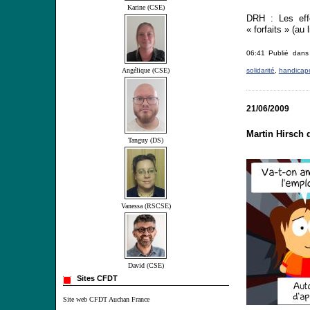
Karine (CSE)
DRH : Les effe
« forfaits » (au
06:41 Publié dan
solidarité
,
handicap
Angélique (CSE)
21/06/2009
Martin Hirsch 
Tanguy (DS)
Vanessa (RSCSE)
David (CSE)
Sites CFDT
Site web CFDT Auchan France