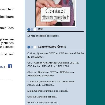
 sur leur
les leurs
onner des
RSE
La responsabilité des cadres
 présentée
 (entretien
ur certains
Commentaires récents
C.M.
sur
Questions CFDT au CSE Auchan ARS-ARA
on et leur
du 18/12/2024
CFDT Auchan ARS/ARA
sur
Questions CFDT au
CSE Auchan ARS/ARA du 14/02/2024
tion
|
|
Alves
sur
Questions CFDT au CSE Auchan
ARS/ARA du 14/02/2024
Lucas
sur
Questions CFDT au CSE Auchan
ARS/ARA du 24/01/2024
LIpka Georges
sur
Marc s'en est allé...
Guy
sur
Marc s'en est allé...
Bruno
sur
Marc s'en est allé...