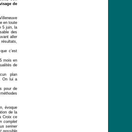
nvisage de
illeneuve
ue en toute
5 juin, la
sable des
vant aller
résultats,
 que c’est
 5 mois en
ualités de
ucun plan
. On lui a
es pour de
s méthodes
an, évoque
tion de la
à Croix ce
en complet
us seriner
t possible