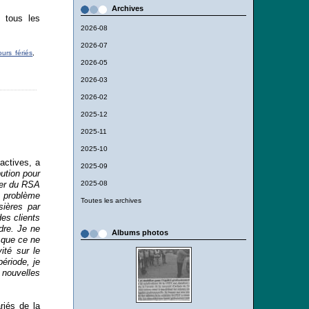
Archives
t tous les
2026-08
2026-07
ours fériés
,
2026-05
2026-03
2026-02
2025-12
2025-11
2025-10
actives, a
2025-09
ution pour
ter du RSA
2025-08
du problème
Toutes les archives
sières par
es clients
dre. Je ne
Albums photos
 que ce ne
ité sur le
ériode, je
e nouvelles
riés de la