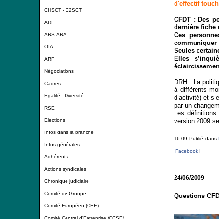
d'effectif touc
CHSCT - C2SCT
CFDT : Des pe
ARI
dernière fiche 
Ces personnes
ARS-ARA
communiquer 
OIA
Seules certain
Elles s’inqui
ARF
éclaircissemen
Négociations
DRH : La politi
Cadres
à différents mo
Egalité - Diversité
d’activité) et s
par un changemen
RSE
Les définitions
version 2009 se
Elections
Infos dans la branche
16:09 Publié dans
Infos générales
Facebook
|
Adhérents
Actions syndicales
24/06/2009
Chronique judiciaire
Comité de Groupe
Questions CFDT
Comité Européen (CEE)
Comité Central d'Entreprise (CCSE)