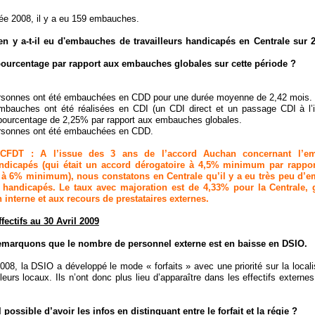
ée 2008, il y a eu 159 embauches.
 y a-t-il eu d'embauches de travailleurs handicapés en Centrale sur 2
 pourcentage par rapport aux embauches globales sur cette période ?
ersonnes ont été embauchées en CDD pour une durée moyenne de 2,42 mois.
mbauches ont été réalisées en CDI (un CDI direct et un passage CDI à l’
pourcentage de 2,25% par rapport aux embauches globales.
ersonnes ont été embauchées en CDD.
CFDT : A l’issue des 3 ans de l’accord Auchan concernant l’em
andicapés (qui était un accord dérogatoire à 4,5% minimum par rapport
l à 6% minimum), nous constatons en Centrale qu’il y a eu très peu d’
s handicapés. Le taux avec majoration est de 4,33% pour la Centrale, 
 interne et aux recours de prestataires externes.
ffectifs au 30 Avril 2009
emarquons que le nombre de personnel externe est en baisse en DSIO.
08, la DSIO a développé le mode « forfaits » avec une priorité sur la locali
leurs locaux. Ils n’ont donc plus lieu d’apparaître dans les effectifs externe
l possible d’avoir les infos en distinguant entre le forfait et la régie ?