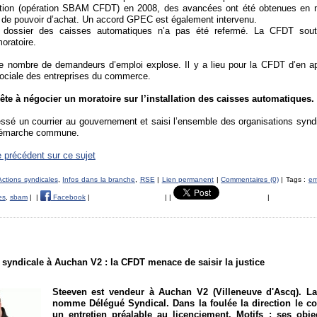
ution (opération SBAM CFDT) en 2008, des avancées ont été obtenues en 
t de pouvoir d’achat. Un accord GPEC est également intervenu.
 dossier des caisses automatiques n’a pas été refermé. La CFDT souti
oratoire.
le nombre de demandeurs d’emploi explose. Il y a lieu pour la CFDT d’en ap
sociale des entreprises du commerce.
ête à négocier un moratoire sur l’installation des caisses automatiques.
sé un courrier au gouvernement et saisi l’ensemble des organisations syndi
démarche commune.
le précédent sur ce sujet
Actions syndicales
,
Infos dans la branche
,
RSE
|
Lien permanent
|
Commentaires (0)
| Tags :
em
es
,
sbam
|
|
Facebook
|
|
|
|
 syndicale à Auchan V2 : la CFDT menace de saisir la justice
Steeven est vendeur à Auchan V2 (Villeneuve d'Ascq). L
nomme Délégué Syndical. Dans la foulée la direction le c
un entretien préalable au licenciement. Motifs : ses obje