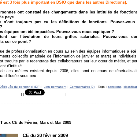
hé est 3 fois plus important en DSIO que dans les autres Directions).
rsonnes ont constaté des changements dans les intitulés de fonctions
de paye.
 n’ont toujours pas eu les définitions de fonctions. Pouvez-vous 
?
es équipes ont été impactées. Pouvez-vous nous expliquer ?
ètent sur l’évolution de leurs grilles salariales. Pouvez-vous d
ts sur ce point ?
que de professionnalisation en cours au sein des équipes informatiques a été
ments collectifs (matinée de l’information de janvier et mars) et individuels
’est traduite par le recentrage des collaborateurs sur leur cœur de métier, et po
t d’intitulé.
 de ces métiers existent depuis 2006, elles sont en cours de réactualisati
ra diffusée sous peu.
Délégués du personnel (DP)
|
Lien permanent
|
Commentaires (0)
| Tags :
sanctions
,
classifica
|
|
|
 aux CE de Février, Mars et Mai 2009
CE du 20 février 2009