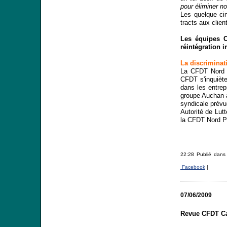
pour éliminer n
Les quelque ci
tracts aux clien
Les équipes C
réintégration 
La discriminati
La CFDT Nord
CFDT s'inquiète
dans les entrep
groupe Auchan à
syndicale prévu
Autorité de Lutt
la CFDT Nord Pas
22:28 Publié dan
Facebook
|
07/06/2009
Revue CFDT Ca