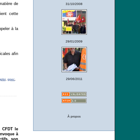
matière de
31/10/2008
ent cette
peler à la
29/01/2009
cales afin
29/06/2011
ploi
,
gpec
,
À propos
a CFDT le
onvoque à
ctifs, son