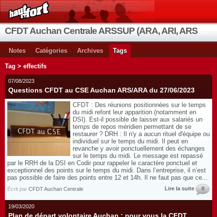
CFDT Auchan Centrale ARSSUP (ARA, ARI, ARS et OIA)
Notes
Catégories
Archives
Tags
Tag > effectifs
07/08/2023
Questions CFDT au CSE Auchan ARS/ARA du 27/06/2023
CFDT : Des réunions positionnées sur le temps
du midi refont leur apparition (notamment en
DSI). Est-il possible de laisser aux salariés un
temps de repos méridien permettant de se
restaurer ? DRH : Il n'y a aucun rituel d'équipe ou
individuel sur le temps du midi. Il peut en
revanche y avoir ponctuellement des échanges
sur le temps du midi. Le message est repassé
par le RRH de la DSI en Codir pour rappeler le caractère ponctuel et
exceptionnel des points sur le temps du midi. Dans l’entreprise, il n’est
pas possible de faire des points entre 12 et 14h. Il ne faut pas que ce...
Lire la suite
0
Écrit par
CFDT Auchan Centrale
19/03/2020
Plan de départ volontaire Auchan : pour vous la CFDT