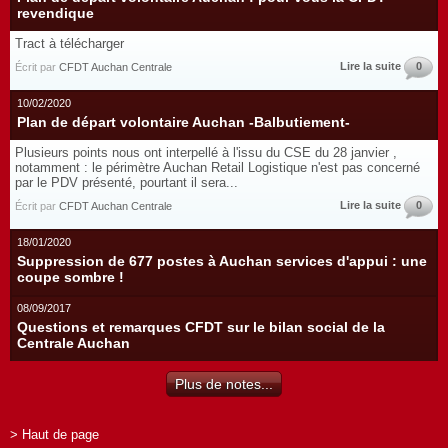
revendique
Tract à télécharger
Lire la suite
0
Écrit par
CFDT Auchan Centrale
10/02/2020
Plan de départ volontaire Auchan -Balbutiement-
Plusieurs points nous ont interpellé à l'issu du CSE du 28 janvier ,
notamment : le périmètre Auchan Retail Logistique n'est pas concerné
par le PDV présenté, pourtant il sera...
Lire la suite
0
Écrit par
CFDT Auchan Centrale
18/01/2020
Suppression de 677 postes à Auchan services d'appui : une
coupe sombre !
08/09/2017
Questions et remarques CFDT sur le bilan social de la
Centrale Auchan
Plus de notes...
> Haut de page