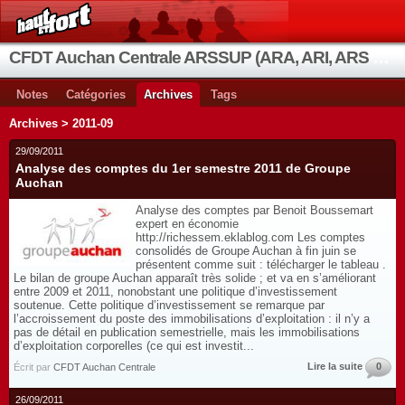
CFDT Auchan Centrale ARSSUP (ARA, ARI, ARS et OIA)
Notes
Catégories
Archives
Tags
Archives > 2011-09
29/09/2011
Analyse des comptes du 1er semestre 2011 de Groupe
Auchan
Analyse des comptes par Benoit Boussemart
expert en économie
http://richessem.eklablog.com Les comptes
consolidés de Groupe Auchan à fin juin se
présentent comme suit : télécharger le tableau .
Le bilan de groupe Auchan apparaît très solide ; et va en s’améliorant
entre 2009 et 2011, nonobstant une politique d’investissement
soutenue. Cette politique d’investissement se remarque par
l’accroissement du poste des immobilisations d’exploitation : il n’y a
pas de détail en publication semestrielle, mais les immobilisations
d’exploitation corporelles (ce qui est investit...
Lire la suite
0
Écrit par
CFDT Auchan Centrale
26/09/2011