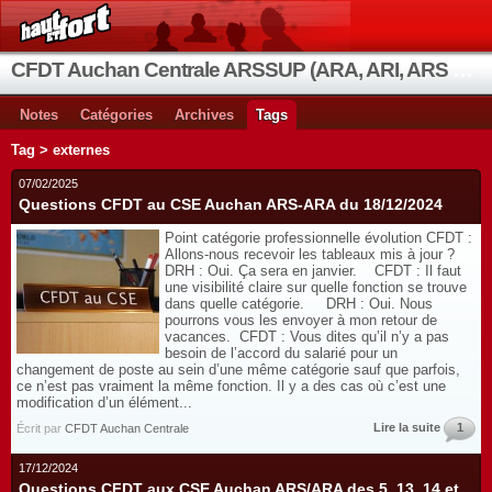
CFDT Auchan Centrale ARSSUP (ARA, ARI, ARS et OIA)
Notes
Catégories
Archives
Tags
Tag > externes
07/02/2025
Questions CFDT au CSE Auchan ARS-ARA du 18/12/2024
Point catégorie professionnelle évolution CFDT :
Allons-nous recevoir les tableaux mis à jour ?
DRH : Oui. Ça sera en janvier. CFDT : Il faut
une visibilité claire sur quelle fonction se trouve
dans quelle catégorie. DRH : Oui. Nous
pourrons vous les envoyer à mon retour de
vacances. CFDT : Vous dites qu’il n’y a pas
besoin de l’accord du salarié pour un
changement de poste au sein d’une même catégorie sauf que parfois,
ce n’est pas vraiment la même fonction. Il y a des cas où c’est une
modification d’un élément...
Lire la suite
1
Écrit par
CFDT Auchan Centrale
17/12/2024
Questions CFDT aux CSE Auchan ARS/ARA des 5, 13, 14 et