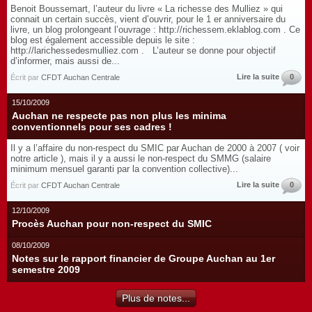
Benoit Boussemart, l’auteur du livre « La richesse des Mulliez » qui
connait un certain succès, vient d’ouvrir, pour le 1 er anniversaire du
livre, un blog prolongeant l’ouvrage : http://richessem.eklablog.com . Ce
blog est également accessible depuis le site :
http://larichessedesmulliez.com . L’auteur se donne pour objectif
d’informer, mais aussi de...
Lire la suite
0
Écrit par
CFDT Auchan Centrale
15/10/2009
Auchan ne respecte pas non plus les minima
conventionnels pour ses cadres !
Il y a l’affaire du non-respect du SMIC par Auchan de 2000 à 2007 ( voir
notre article ), mais il y a aussi le non-respect du SMMG (salaire
minimum mensuel garanti par la convention collective)...
Lire la suite
0
Écrit par
CFDT Auchan Centrale
12/10/2009
Procès Auchan pour non-respect du SMIC
08/10/2009
Notes sur le rapport financier de Groupe Auchan au 1er
semestre 2009
Plus de notes...