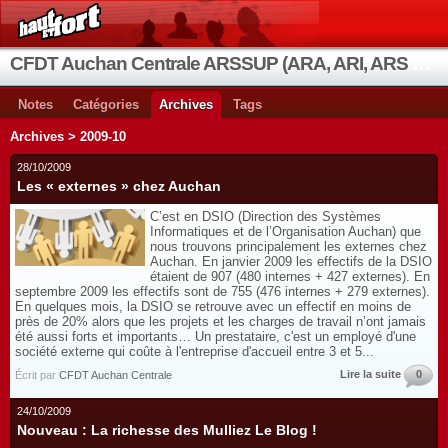
CFDT Auchan Centrale ARSSUP (ARA, ARI, ARS et OIA)
Notes
Catégories
Archives
Tags
Archives > 2009-10
28/10/2009
Les « externes » chez Auchan
C’est en DSIO (Direction des Systèmes
Informatiques et de l’Organisation Auchan) que
nous trouvons principalement les externes chez
Auchan. En janvier 2009 les effectifs de la DSIO
étaient de 907 (480 internes + 427 externes). En
septembre 2009 les effectifs sont de 755 (476 internes + 279 externes).
En quelques mois, la DSIO se retrouve avec un effectif en moins de
près de 20% alors que les projets et les charges de travail n’ont jamais
été aussi forts et importants… Un prestataire, c'est un employé d'une
société externe qui coûte à l'entreprise d'accueil entre 3 et 5...
Lire la suite
0
Écrit par
CFDT Auchan Centrale
24/10/2009
Nouveau : La richesse des Mulliez Le Blog !