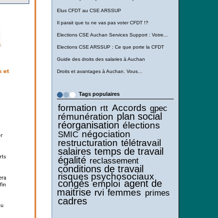
Elus CFDT au CSE ARSSUP
Il parait que tu ne vas pas voter CFDT !?
Elections CSE Auchan Services Support : Votre...
Elections CSE ARSSUP : Ce que porte la CFDT
Guide des droits des salaries à Auchan
Droits et avantages à Auchan. Vous...
Tags populaires
formation
Accords
rtt
gpec
plan social
rémunération
réorganisation
élections
négociation
SMIC
restructuration
télétravail
salaires
temps de travail
égalité
reclassement
conditions de travail
risques psychosociaux
congés
agent de
emploi
maitrise
rvi
femmes
primes
cadres