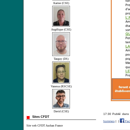
Karine (CSE)
Angélique (CSE)
Tanguy (DS)
Vanessa (RSCSE)
David (CSE)
17:30 Publié dan
Sites CFDT
hommes
|
|
Fac
Site web CFDT Auchan France