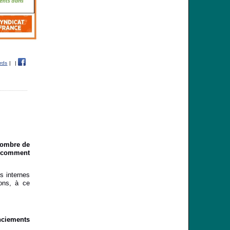
rds
|
|
 nombre de
, comment
s internes
ons, à ce
nciements