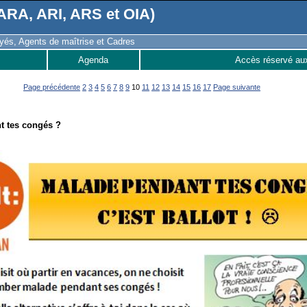
RA, ARI, ARS et OIA)
és, Agents de maîtrise et Cadres
Agenda
Accès réservé au
Page précédente
2
3
4
5
6
7
8
9
10
11
12
13
14
15
16
17
Page suivante
t tes congés ?