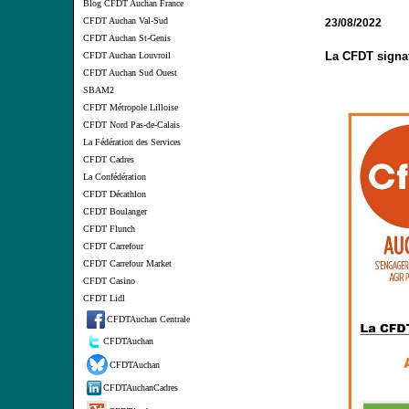
Blog CFDT Auchan France
CFDT Auchan Val-Sud
23/08/2022
CFDT Auchan St-Genis
La CFDT signat
CFDT Auchan Louvroil
CFDT Auchan Sud Ouest
SBAM2
CFDT Métropole Lilloise
CFDT Nord Pas-de-Calais
La Fédération des Services
CFDT Cadres
La Confédération
CFDT Décathlon
CFDT Boulanger
CFDT Flunch
CFDT Carrefour
CFDT Carrefour Market
CFDT Casino
CFDT Lidl
CFDTAuchan Centrale
CFDTAuchan
CFDTAuchan
CFDTAuchanCadres