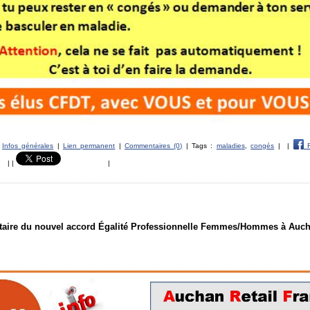
s
Infos générales
|
Lien permanent
|
Commentaires (0)
| Tags :
maladies
,
congés
|
|
F
|
|
|
taire du nouvel accord Égalité Professionnelle Femmes/Hommes à Auc