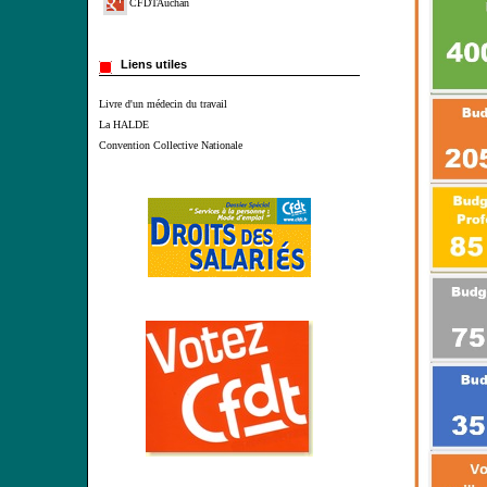
CFDTAuchan
Liens utiles
Livre d'un médecin du travail
La HALDE
Convention Collective Nationale