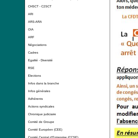
CHSCT - C2SCT
ARI
ARS-ARA
OIA
ARF
Négociations
Cadres
Egalité - Diversité
RSE
Elections
Infos dans la branche
Infos générales
Adhérents
Actions syndicales
Chronique judiciaire
Comité de Groupe
Comité Européen (CEE)
Comité Central d'Entreprise (CCSE)