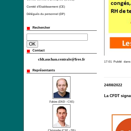
Comité d'Etablissement (CE)
Délégués du personnel (DP)
Rechercher
Contact
cfdt.auchan.centrale@free.fr
17:01 Publié dan
Représentants
24/08/2022
La CFDT signa
Fabien (DSD - CSE)
Christophe (CSE - DS)