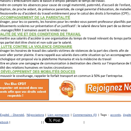
s
Egalité - Diversité
,
Négociations
|
Lien permanent
|
Commentaires (0)
| Tags :
accords
,
égalit
ebook
|
|
|
|