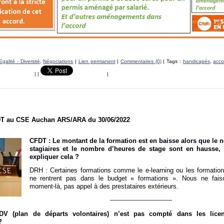
Egalité - Diversité
,
Négociations
|
Lien permanent
|
Commentaires (0)
| Tags :
handicapés
,
acco
|
|
|
T au CSE Auchan ARS/ARA du 30/06/2022
CFDT :
Le montant de la formation est en baisse alors que le
stagiaires et le nombre d’heures de stage sont en hausse
expliquer cela ?
DRH :
Certaines formations comme le e-learning ou les formation
ne rentrent pas dans le budget « formations ». Nous ne fais
moment-là, pas appel à des prestataires extérieurs.
-------------------------------
DV (plan de départs volontaires) n’est pas compté dans les lice
 ?