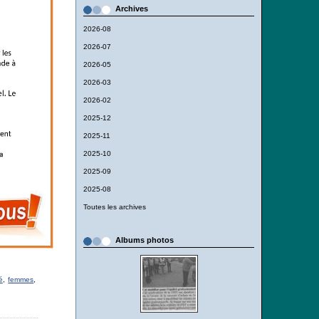
Archives
2026-08
2026-07
2026-05
2026-03
2026-02
2025-12
2025-11
2025-10
2025-09
2025-08
Toutes les archives
Albums photos
é
,
femmes
,