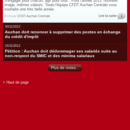
S'engager pour chacun, agir pour tous : Pour l'année 2013, nouvelle
image, mêmes valeurs. Toute l'équipe CFDT Auchan Centrale vous
souhaite une très belle année.
Lire la suite
1
Écrit par
CFDT Auchan Centrale
30/11/2012
Auchan doit renoncer à supprimer des postes en échange
du crédit d'impôt
15/11/2012
Pétition : Auchan doit dédommager ses salariés suite au
non-respect du SMIC et des minima salariaux
Plus de notes...
> Haut de page