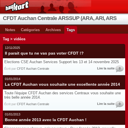
CFDT Auchan Centrale ARSSUP (ARA, ARI, ARS et OIA)
Notes
Catégories
Archives
Tags
Tag > vidéos
12/11/2025
Il parait que tu ne vas pas voter CFDT !?
Elections CSE Auchan Services Support les 13 et 14 novembre 2025
Lire la suite
0
Écrit par
CFDT Auchan Centrale
01/01/2014
La CFDT Auchan vous souhaite une excellente année 2014
Toute l'équipe CFDT Auchan des services Centraux vous souhaite une
très belle année 2014.
Lire la suite
0
Écrit par
CFDT Auchan Centrale
01/01/2013
Bonne année 2013 avec la CFDT Auchan !