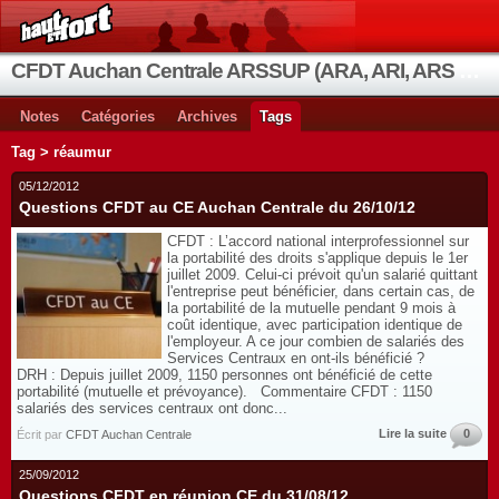
CFDT Auchan Centrale ARSSUP (ARA, ARI, ARS et OIA)
Notes
Catégories
Archives
Tags
Tag > réaumur
05/12/2012
Questions CFDT au CE Auchan Centrale du 26/10/12
CFDT : L’accord national interprofessionnel sur
la portabilité des droits s'applique depuis le 1er
juillet 2009. Celui-ci prévoit qu'un salarié quittant
l'entreprise peut bénéficier, dans certain cas, de
la portabilité de la mutuelle pendant 9 mois à
coût identique, avec participation identique de
l'employeur. A ce jour combien de salariés des
Services Centraux en ont-ils bénéficié ?
DRH : Depuis juillet 2009, 1150 personnes ont bénéficié de cette
portabilité (mutuelle et prévoyance). Commentaire CFDT : 1150
salariés des services centraux ont donc...
Lire la suite
0
Écrit par
CFDT Auchan Centrale
25/09/2012
Questions CFDT en réunion CE du 31/08/12