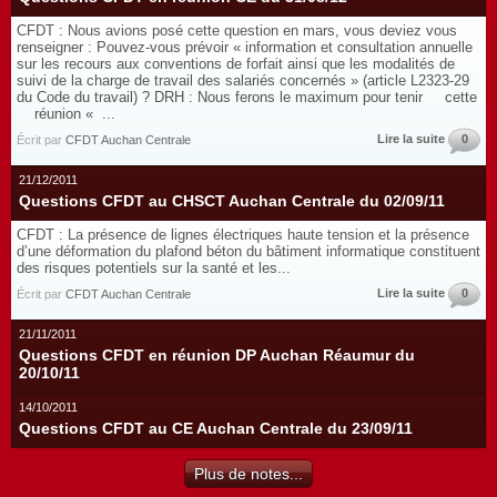
CFDT : Nous avions posé cette question en mars, vous deviez vous
renseigner : Pouvez-vous prévoir « information et consultation annuelle
sur les recours aux conventions de forfait ainsi que les modalités de
suivi de la charge de travail des salariés concernés » (article L2323-29
du Code du travail) ? DRH : Nous ferons le maximum pour tenir cette
réunion « ...
Lire la suite
0
Écrit par
CFDT Auchan Centrale
21/12/2011
Questions CFDT au CHSCT Auchan Centrale du 02/09/11
CFDT : La présence de lignes électriques haute tension et la présence
d’une déformation du plafond béton du bâtiment informatique constituent
des risques potentiels sur la santé et les...
Lire la suite
0
Écrit par
CFDT Auchan Centrale
21/11/2011
Questions CFDT en réunion DP Auchan Réaumur du
20/10/11
14/10/2011
Questions CFDT au CE Auchan Centrale du 23/09/11
Plus de notes...